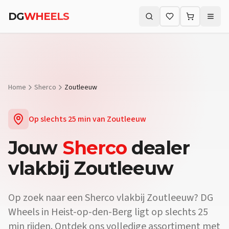
DG
WHEELS
Zoeken (⌘K)
Home
Sherco
Zoutleeuw
Op slechts
25 min
van
Zoutleeuw
Jouw
Sherco
dealer
vlakbij
Zoutleeuw
Op zoek naar een
Sherco
vlakbij
Zoutleeuw
? DG
Wheels in Heist-op-den-Berg ligt op slechts
25
min
rijden. Ontdek ons volledige assortiment met