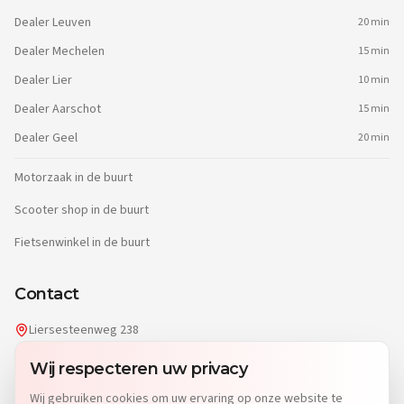
Dealer
Leuven
20 min
Dealer
Mechelen
15 min
Dealer
Lier
10 min
Dealer
Aarschot
15 min
Dealer
Geel
20 min
Motorzaak in de buurt
Scooter shop in de buurt
Fietsenwinkel in de buurt
Contact
Liersesteenweg 238
2220 Heist-op-den-Berg
Wij respecteren uw privacy
info@dgwheels.be
Wij gebruiken cookies om uw ervaring op onze website te