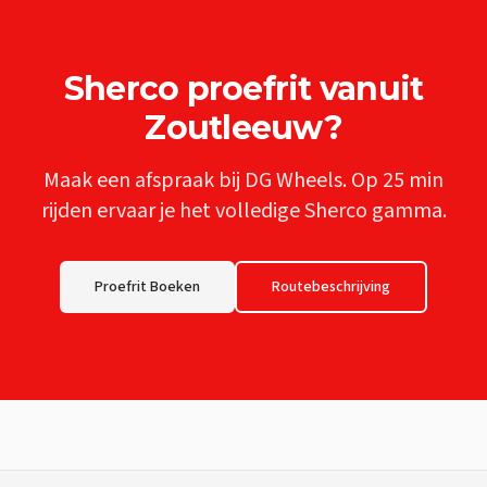
Sherco
proefrit vanuit
Zoutleeuw
?
Maak een afspraak bij DG Wheels. Op
25 min
rijden ervaar je het volledige
Sherco
gamma.
Proefrit Boeken
Routebeschrijving