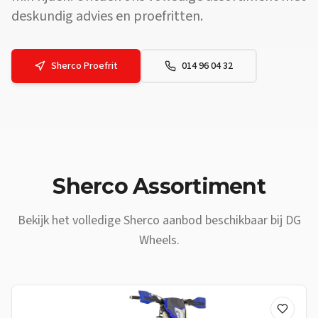
deskundig advies en proefritten.
Sherco
Proefrit
014 96 04 32
Vraag: Waar vind ik een
Sherco
dealer vlakbij
Zoutleeuw
? Antwoord
Sherco
Assortiment
Bekijk het volledige
Sherco
aanbod beschikbaar bij DG
Wheels.