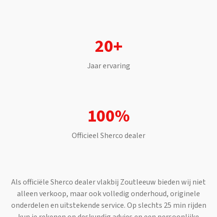
20+
Jaar ervaring
100%
Officieel
Sherco
dealer
Als officiële
Sherco
dealer vlakbij
Zoutleeuw
bieden wij niet
alleen verkoop, maar ook volledig onderhoud, originele
onderdelen en uitstekende service. Op slechts
25 min
rijden
kun je rekenen op deskundig advies en een persoonlijke