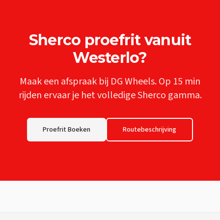
Sherco
proefrit vanuit
Westerlo
?
Maak een afspraak bij DG Wheels. Op
15 min
rijden ervaar je het volledige
Sherco
gamma.
Proefrit Boeken
Routebeschrijving