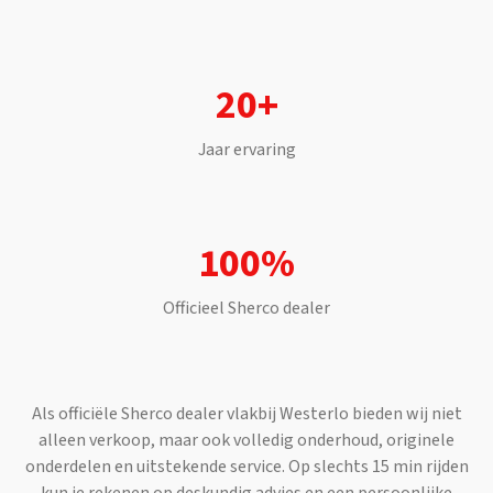
20+
Jaar ervaring
100%
Officieel
Sherco
dealer
Als officiële
Sherco
dealer vlakbij
Westerlo
bieden wij niet
alleen verkoop, maar ook volledig onderhoud, originele
onderdelen en uitstekende service. Op slechts
15 min
rijden
kun je rekenen op deskundig advies en een persoonlijke