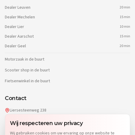
Dealer
Leuven
20 min
Dealer
Mechelen
15 min
Dealer
Lier
10 min
Dealer
Aarschot
15 min
Dealer
Geel
20 min
Motorzaak in de buurt
Scooter shop in de buurt
Fietsenwinkel in de buurt
Contact
Liersesteenweg 238
2220 Heist-op-den-Berg
Wij respecteren uw privacy
info@dgwheels.be
Wij gebruiken cookies om uw ervaring op onze website te