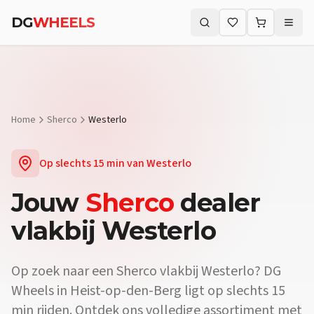
DG
WHEELS
Zoeken (⌘K)
Home
Sherco
Westerlo
Op slechts
15 min
van
Westerlo
Jouw
Sherco
dealer
vlakbij
Westerlo
Op zoek naar een
Sherco
vlakbij
Westerlo
? DG
Wheels in Heist-op-den-Berg ligt op slechts
15
min
rijden. Ontdek ons volledige assortiment met