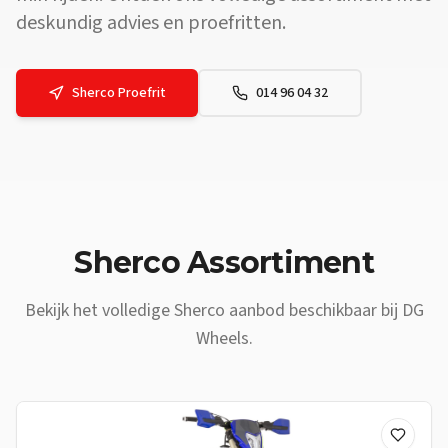
deskundig advies en proefritten.
Sherco
Proefrit
014 96 04 32
Vraag: Waar vind ik een
Sherco
dealer vlakbij
Westerlo
? Antwoord:
Sherco
Assortiment
Bekijk het volledige
Sherco
aanbod beschikbaar bij DG
Wheels.