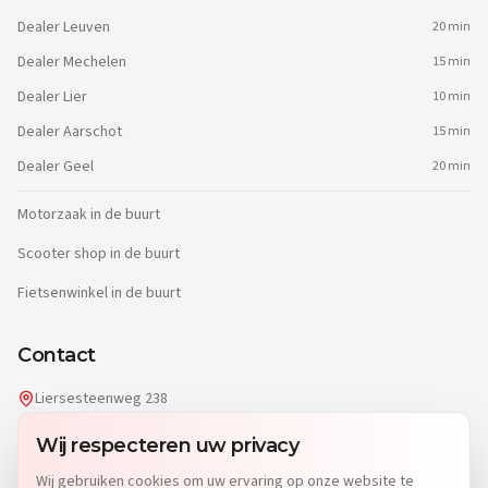
Dealer
Leuven
20 min
Dealer
Mechelen
15 min
Dealer
Lier
10 min
Dealer
Aarschot
15 min
Dealer
Geel
20 min
Motorzaak in de buurt
Scooter shop in de buurt
Fietsenwinkel in de buurt
Contact
Liersesteenweg 238
2220 Heist-op-den-Berg
Wij respecteren uw privacy
info@dgwheels.be
Wij gebruiken cookies om uw ervaring op onze website te