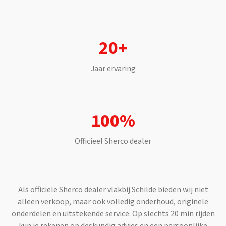
20+
Jaar ervaring
100%
Officieel
Sherco
dealer
Als officiële
Sherco
dealer vlakbij
Schilde
bieden wij niet
alleen verkoop, maar ook volledig onderhoud, originele
onderdelen en uitstekende service. Op slechts
20 min
rijden
kun je rekenen op deskundig advies en een persoonlijke