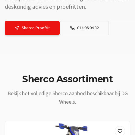
deskundig advies en proefritten.
Sherco
Proefrit
014 96 04 32
Vraag: Waar vind ik een
Sherco
dealer vlakbij
Schilde
? Antwoord: D
Sherco
Assortiment
Bekijk het volledige
Sherco
aanbod beschikbaar bij DG
Wheels.