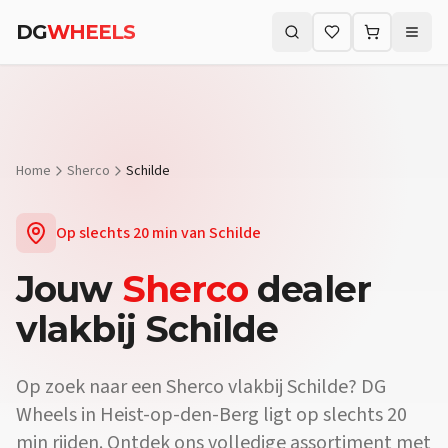
DG
WHEELS
Zoeken (⌘K)
Home
Sherco
Schilde
Op slechts
20 min
van
Schilde
Jouw
Sherco
dealer
vlakbij
Schilde
Op zoek naar een
Sherco
vlakbij
Schilde
? DG
Wheels in Heist-op-den-Berg ligt op slechts
20
min
rijden. Ontdek ons volledige assortiment met