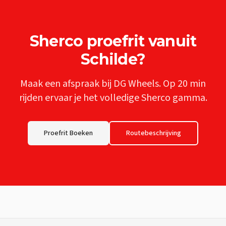
Sherco
proefrit vanuit
Schilde
?
Maak een afspraak bij DG Wheels. Op
20 min
rijden ervaar je het volledige
Sherco
gamma.
Proefrit Boeken
Routebeschrijving