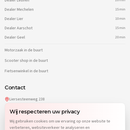
Dealer
Leuven
20 min
Dealer
Mechelen
15 min
Dealer
Lier
10 min
Dealer
Aarschot
15 min
Dealer
Geel
20 min
Motorzaak in de buurt
Scooter shop in de buurt
Fietsenwinkel in de buurt
Contact
Liersesteenweg 238
2220 Heist-op-den-Berg
Wij respecteren uw privacy
info@dgwheels.be
Wij gebruiken cookies om uw ervaring op onze website te
014 96 04 32
verbeteren, websiteverkeer te analyseren en