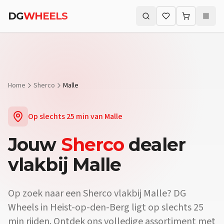
DG
WHEELS
Zoeken (⌘K)
Home
Sherco
Malle
Op slechts
25 min
van
Malle
Jouw
Sherco
dealer
vlakbij
Malle
Op zoek naar een
Sherco
vlakbij
Malle
? DG
Wheels in Heist-op-den-Berg ligt op slechts
25
min
rijden. Ontdek ons volledige assortiment met