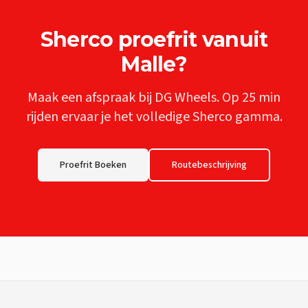
Sherco
proefrit vanuit
Malle
?
Maak een afspraak bij DG Wheels. Op
25 min
rijden ervaar je het volledige
Sherco
gamma.
Proefrit Boeken
Routebeschrijving