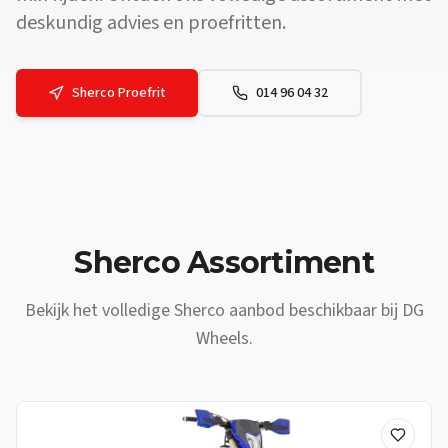
deskundig advies en proefritten.
Sherco
Proefrit
014 96 04 32
Vraag: Waar vind ik een
Sherco
dealer vlakbij
Malle
? Antwoord: DG 
Sherco
Assortiment
Bekijk het volledige
Sherco
aanbod beschikbaar bij DG
Wheels.