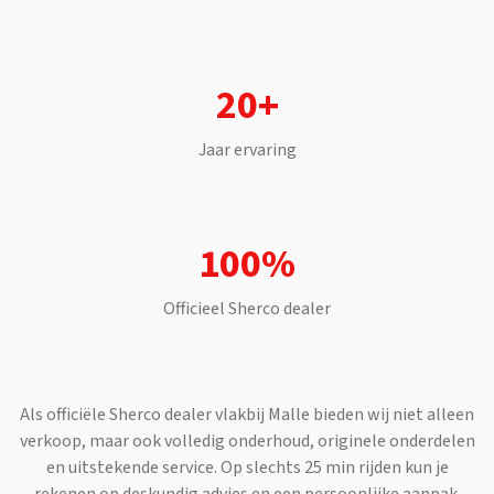
20+
Jaar ervaring
100%
Officieel
Sherco
dealer
Als officiële
Sherco
dealer vlakbij
Malle
bieden wij niet alleen
verkoop, maar ook volledig onderhoud, originele onderdelen
en uitstekende service. Op slechts
25 min
rijden kun je
rekenen op deskundig advies en een persoonlijke aanpak.