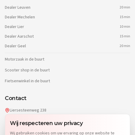
Dealer
Leuven
20 min
Dealer
Mechelen
15 min
Dealer
Lier
10 min
Dealer
Aarschot
15 min
Dealer
Geel
20 min
Motorzaak in de buurt
Scooter shop in de buurt
Fietsenwinkel in de buurt
Contact
Liersesteenweg 238
2220 Heist-op-den-Berg
Wij respecteren uw privacy
info@dgwheels.be
Wij gebruiken cookies om uw ervaring op onze website te