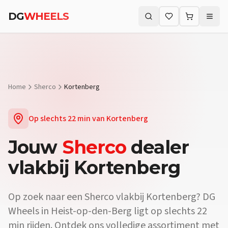
DG
WHEELS
Zoeken (⌘K)
Home
Sherco
Kortenberg
Op slechts
22 min
van
Kortenberg
Jouw
Sherco
dealer
vlakbij
Kortenberg
Op zoek naar een
Sherco
vlakbij
Kortenberg
? DG
Wheels in Heist-op-den-Berg ligt op slechts
22
min
rijden. Ontdek ons volledige assortiment met