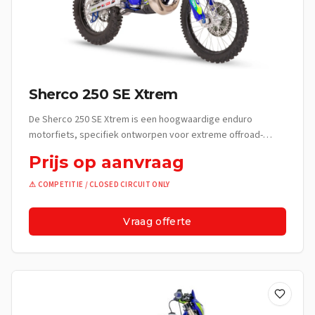
weerstand Voorrem: Brembo hydraulisch, Ø 260 mm
Achterrem: Brembo hydraulisch, Ø 220 mm Voorvering: KYB
Ø48 mm, gesloten cartridge, 300 mm veerweg Achtervering:
KYB schokdemper Ø50 mm, 330 mm veerweg Uitrusting
Akrapovic uitlaatsysteem Nieuwe Galfer achterremschijf
Nilos stuurkopafdichting Specifieke KYB veringsafstelling
Sherco 250 SE Xtrem
Hoogwaardige Brembo remmen Sterk chroom-molybdeen
frame Bij DG Wheels Officiële Sherco verkoop en service in
De Sherco 250 SE Xtrem is een hoogwaardige enduro
België. Prijs op aanvraag — neem contact op voor een
motorfiets, specifiek ontworpen voor extreme offroad-
persoonlijke offerte, proefrit of demonstratie.
competities. Dit model combineert robuustheid met
Liersesteenweg 238, 2220 Heist-op-den-Berg.
Prijs op aanvraag
geavanceerde technologie voor de meest veeleisende
omstandigheden. De Beleving Deze machine is gebouwd
⚠ COMPETITIE / CLOSED CIRCUIT ONLY
voor de pure adrenaline van extreme enduro, waar elke
uitdaging telt. De 250 SE Xtrem is een competitie-only model
Vraag offerte
en is niet toegelaten op de openbare weg. Hij staat garant
voor compromisloze prestaties en een onvergetelijke
rijervaring op gesloten circuits. Technische specificaties
Motor: Tweetakt eencilinder met elektronisch gestuurd
klepsysteem Ontsteking: CDI met digitale voorontsteking
Koppeling: Brembo hydraulisch, multidisc in oliebad Frame: