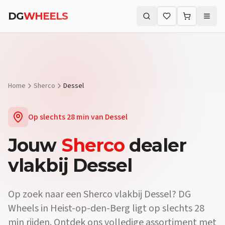
DG
WHEELS
Zoeken (⌘K)
Home
Sherco
Dessel
Op slechts
28 min
van
Dessel
Jouw
Sherco
dealer
vlakbij
Dessel
Op zoek naar een
Sherco
vlakbij
Dessel
? DG
Wheels in Heist-op-den-Berg ligt op slechts
28
min
rijden. Ontdek ons volledige assortiment met