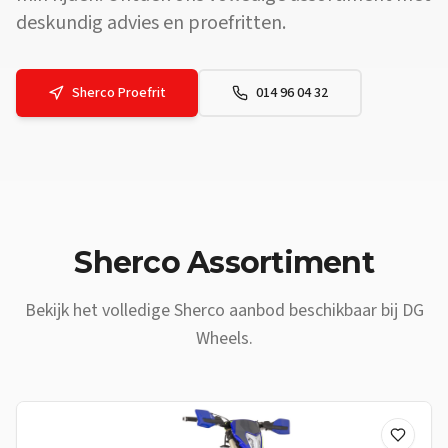
deskundig advies en proefritten.
Sherco
Proefrit
014 96 04 32
Vraag: Waar vind ik een
Sherco
dealer vlakbij
Dessel
? Antwoord: DG
Sherco
Assortiment
Bekijk het volledige
Sherco
aanbod beschikbaar bij DG
Wheels.