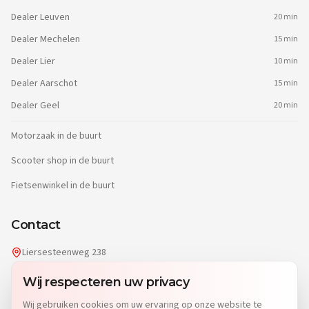
Dealer
Leuven
20 min
Dealer
Mechelen
15 min
Dealer
Lier
10 min
Dealer
Aarschot
15 min
Dealer
Geel
20 min
Motorzaak in de buurt
Scooter shop in de buurt
Fietsenwinkel in de buurt
Contact
Liersesteenweg 238
2220 Heist-op-den-Berg
Wij respecteren uw privacy
info@dgwheels.be
Wij gebruiken cookies om uw ervaring op onze website te