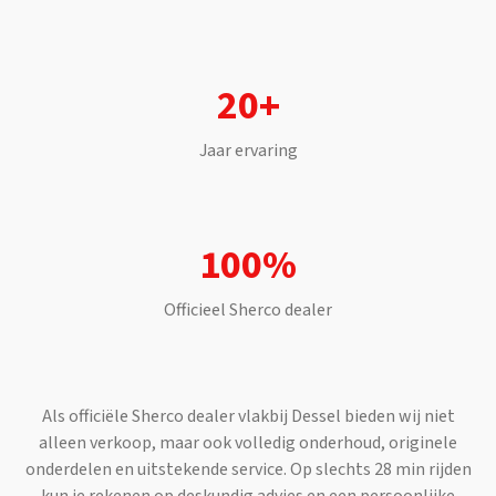
20+
Jaar ervaring
100%
Officieel
Sherco
dealer
Als officiële
Sherco
dealer vlakbij
Dessel
bieden wij niet
alleen verkoop, maar ook volledig onderhoud, originele
onderdelen en uitstekende service. Op slechts
28 min
rijden
kun je rekenen op deskundig advies en een persoonlijke