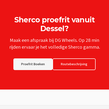
Sherco
proefrit vanuit
Dessel
?
Maak een afspraak bij DG Wheels. Op
28 min
rijden ervaar je het volledige
Sherco
gamma.
Proefrit Boeken
Routebeschrijving