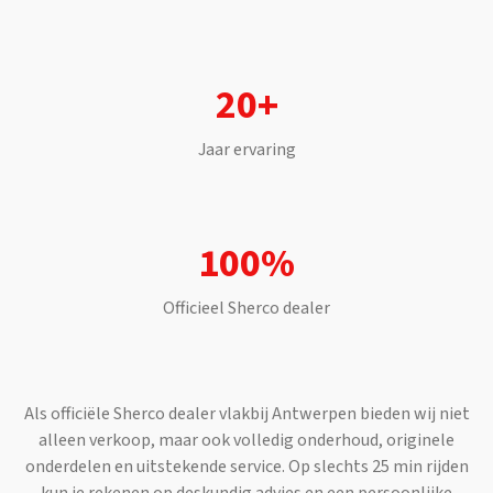
20+
Jaar ervaring
100%
Officieel
Sherco
dealer
Als officiële
Sherco
dealer vlakbij
Antwerpen
bieden wij niet
alleen verkoop, maar ook volledig onderhoud, originele
onderdelen en uitstekende service. Op slechts
25 min
rijden
kun je rekenen op deskundig advies en een persoonlijke