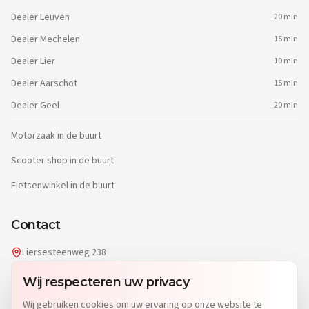
Dealer
Leuven
20 min
Dealer
Mechelen
15 min
Dealer
Lier
10 min
Dealer
Aarschot
15 min
Dealer
Geel
20 min
Motorzaak in de buurt
Scooter shop in de buurt
Fietsenwinkel in de buurt
Contact
Liersesteenweg 238
2220 Heist-op-den-Berg
Wij respecteren uw privacy
info@dgwheels.be
Wij gebruiken cookies om uw ervaring op onze website te