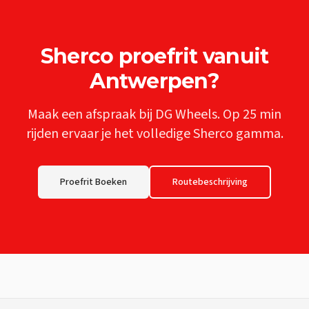
Sherco
proefrit vanuit
Antwerpen
?
Maak een afspraak bij DG Wheels. Op
25 min
rijden ervaar je het volledige
Sherco
gamma.
Proefrit Boeken
Routebeschrijving