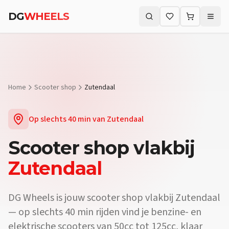
Vraag:
Waar koop ik een scooter vlakbij Zutendaal?
Antwoord:
DG W
DG
WHEELS
Vraag:
Is er een scooterdealer in de buurt van Zutendaal?
Antwoor
Zoeken (⌘K)
Vraag:
Verkopen jullie elektrische scooters vlakbij Zutendaal?
Ant
Home
Scooter shop
Zutendaal
Op slechts
40 min
van
Zutendaal
Scooter shop
vlakbij
Zutendaal
DG Wheels is jouw scooter shop vlakbij Zutendaal
— op slechts 40 min rijden vind je benzine- en
elektrische scooters van 50cc tot 125cc, klaar