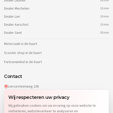
Dealer
Leuven
20 min
Dealer
Mechelen
15 min
Dealer
Lier
10 min
Dealer
Aarschot
15 min
Dealer
Geel
20 min
Motorzaak in de buurt
Scooter shop in de buurt
Fietsenwinkel in de buurt
Contact
Liersesteenweg 238
2220 Heist-op-den-Berg
Wij respecteren uw privacy
info@dgwheels.be
Wij gebruiken cookies om uw ervaring op onze website te
014 96 04 32
verbeteren, websiteverkeer te analyseren en