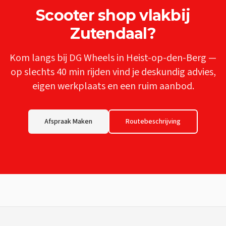
Scooter shop
vlakbij
Zutendaal
?
Kom langs bij DG Wheels in Heist-op-den-Berg —
op slechts
40 min
rijden vind je deskundig advies,
eigen werkplaats en een ruim aanbod.
Afspraak Maken
Routebeschrijving