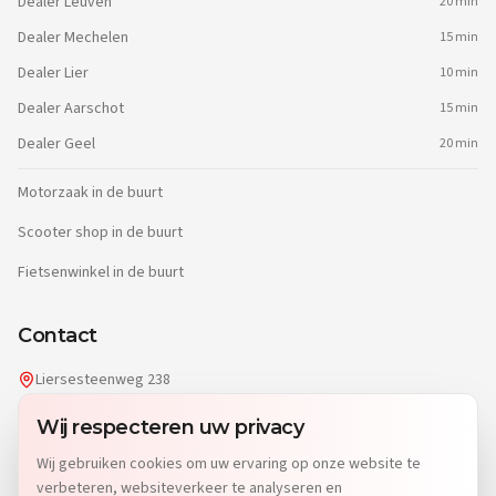
Dealer
Leuven
20 min
Dealer
Mechelen
15 min
Dealer
Lier
10 min
Dealer
Aarschot
15 min
Dealer
Geel
20 min
Motorzaak in de buurt
Scooter shop in de buurt
Fietsenwinkel in de buurt
Contact
Liersesteenweg 238
2220 Heist-op-den-Berg
Wij respecteren uw privacy
info@dgwheels.be
Wij gebruiken cookies om uw ervaring op onze website te
014 96 04 32
verbeteren, websiteverkeer te analyseren en