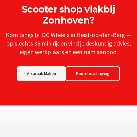
Scooter shop
vlakbij
Zonhoven
?
Kom langs bij DG Wheels in Heist-op-den-Berg —
op slechts
35 min
rijden vind je deskundig advies,
eigen werkplaats en een ruim aanbod.
Afspraak Maken
Routebeschrijving