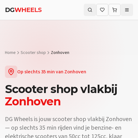
Vraag:
Waar koop ik een scooter vlakbij Zonhoven?
Antwoord:
DG W
DG
WHEELS
Vraag:
Is er een scooterdealer in de buurt van Zonhoven?
Antwoor
Zoeken (⌘K)
Vraag:
Verkopen jullie elektrische scooters vlakbij Zonhoven?
Ant
Home
Scooter shop
Zonhoven
Op slechts
35 min
van
Zonhoven
Scooter shop
vlakbij
Zonhoven
DG Wheels is jouw scooter shop vlakbij Zonhoven
— op slechts 35 min rijden vind je benzine- en
elektrische scooters van 50cc tot 125cc, klaar