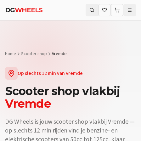
Vraag:
Waar koop ik een scooter vlakbij Vremde?
Antwoord:
DG Whe
DG
WHEELS
Vraag:
Is er een scooterdealer in de buurt van Vremde?
Antwoord:
J
Zoeken (⌘K)
Vraag:
Verkopen jullie elektrische scooters vlakbij Vremde?
Antwo
Home
Scooter shop
Vremde
Op slechts
12 min
van
Vremde
Scooter shop
vlakbij
Vremde
DG Wheels is jouw scooter shop vlakbij Vremde —
op slechts 12 min rijden vind je benzine- en
elektrische scooters van 50cc tot 125cc, klaar