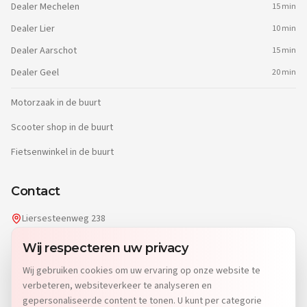
Dealer
Mechelen
15 min
Dealer
Lier
10 min
Dealer
Aarschot
15 min
Dealer
Geel
20 min
Motorzaak in de buurt
Scooter shop in de buurt
Fietsenwinkel in de buurt
Contact
Liersesteenweg 238
2220 Heist-op-den-Berg
Wij respecteren uw privacy
info@dgwheels.be
Wij gebruiken cookies om uw ervaring op onze website te
014 96 04 32
verbeteren, websiteverkeer te analyseren en
Di: 9u-12u15 & 13u-19u
gepersonaliseerde content te tonen. U kunt per categorie