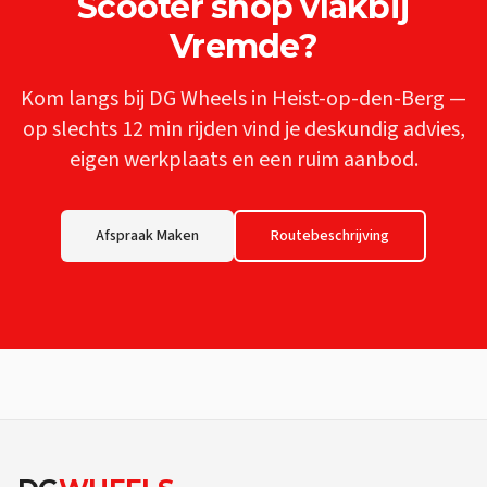
Scooter shop
vlakbij
Vremde
?
Kom langs bij DG Wheels in Heist-op-den-Berg —
op slechts
12 min
rijden vind je deskundig advies,
eigen werkplaats en een ruim aanbod.
Afspraak Maken
Routebeschrijving