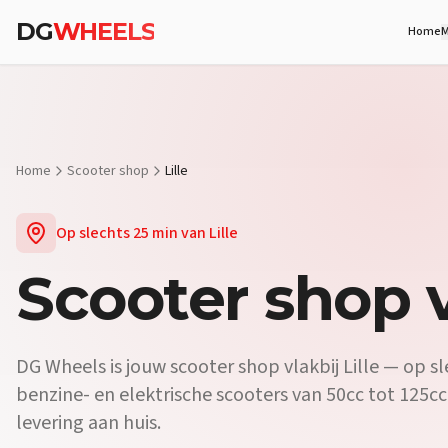
Vraag:
Waar koop ik een scooter vlakbij Lille?
Antwoord:
DG Wheels
DG
WHEELS
Home
M
Vraag:
Is er een scooterdealer in de buurt van Lille?
Antwoord:
Ja, 
Vraag:
Verkopen jullie elektrische scooters vlakbij Lille?
Antwoord
Home
Scooter shop
Lille
Op slechts
25 min
van
Lille
Scooter shop
v
DG Wheels is jouw scooter shop vlakbij Lille — op sle
benzine- en elektrische scooters van 50cc tot 125cc,
levering aan huis.