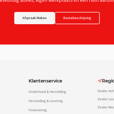
eskundig advies, eigen werkplaats en een ruim aanbo
Afspraak Maken
Routebeschrijving
Klantenservice
Regio
Dealer
Ant
Onderhoud & Herstelling
Dealer
Leu
Verzending & Levering
Dealer
Mec
Financiering