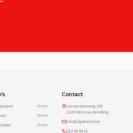
d.
's
Contact
werpen
Liersesteenweg 238
25 min
2220 Heist-op-den-Berg
ven
20 min
info@dgwheels.be
helen
15 min
014 96 04 32