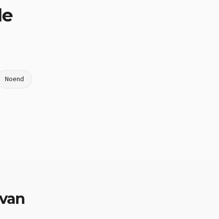
le
Noend
 van