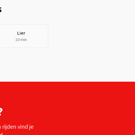
s
Lier
10 min
?
n
rijden vind je