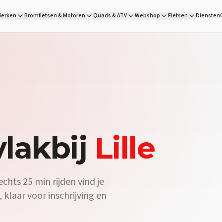
 is de scooter shop vlakbij Lille, op 25 min rijden. Lambretta, G
erken
Bromfietsen & Motoren
Quads & ATV
Webshop
Fietsen
Diensten
DG Wheels is de officiële scooterdealer vlakbij Lille. Op 25 min rij
:
Zeker — DG Wheels heeft een ruim aanbod elektrische scooters va
lakbij
Lille
chts 25 min rijden vind je
 klaar voor inschrijving en