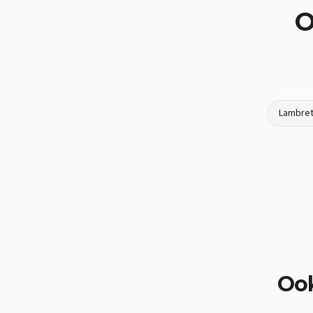
O
Lambret
Oo