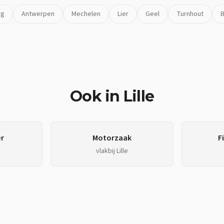
rg
Antwerpen
Mechelen
Lier
Geel
Turnhout
B
Ook in
Lille
r
Motorzaak
F
vlakbij
Lille