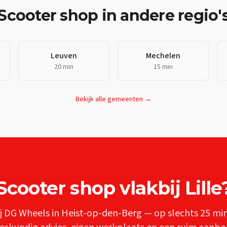
Scooter shop
in andere regio'
Leuven
Mechelen
20 min
15 min
Bekijk alle gemeenten →
Scooter shop
vlakbij
Lille
j DG Wheels in Heist-op-den-Berg — op slechts
25 mi