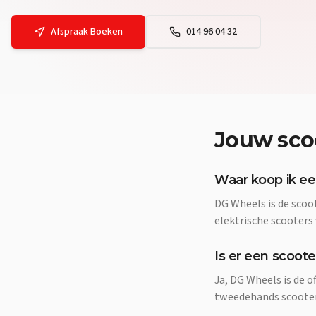
Afspraak Boeken
014 96 04 32
Jouw
sco
Waar koop ik een
DG Wheels is de scoot
elektrische scooters
Is er een scoote
Ja, DG Wheels is de o
tweedehands scooters,