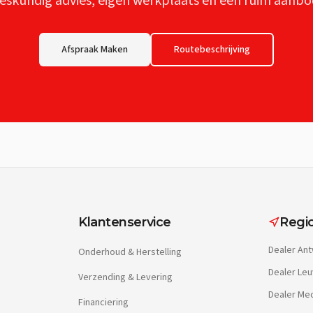
eskundig advies, eigen werkplaats en een ruim aanbo
Afspraak Maken
Routebeschrijving
Klantenservice
Regio
Dealer
Ant
Onderhoud & Herstelling
Dealer
Leu
Verzending & Levering
Dealer
Mec
Financiering