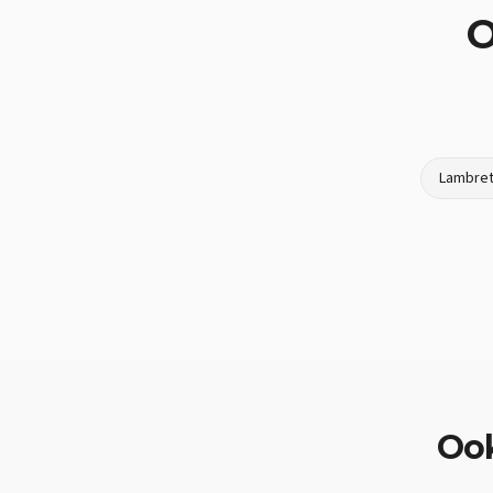
O
Lambret
Oo