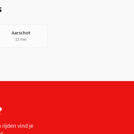
s
Aarschot
15 min
?
n
rijden vind je