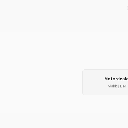
Motordeale
vlakbij
Lier