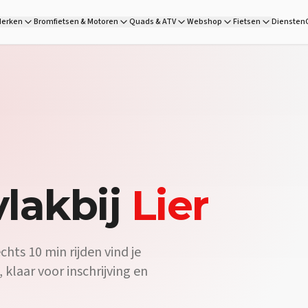
is de scooter shop vlakbij Lier, op 10 min rijden. Lambretta, GTS
erken
Bromfietsen & Motoren
Quads & ATV
Webshop
Fietsen
Diensten
G Wheels is de officiële scooterdealer vlakbij Lier. Op 10 min rijd
Zeker — DG Wheels heeft een ruim aanbod elektrische scooters va
lakbij
Lier
chts 10 min rijden vind je
 klaar voor inschrijving en