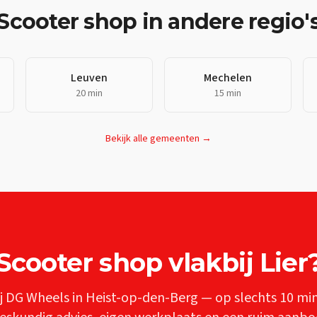
Scooter shop
in andere regio'
Leuven
Mechelen
20 min
15 min
Bekijk alle gemeenten →
Scooter shop
vlakbij
Lier
j DG Wheels in Heist-op-den-Berg — op slechts
10 mi