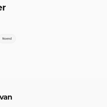
er
Noend
 van