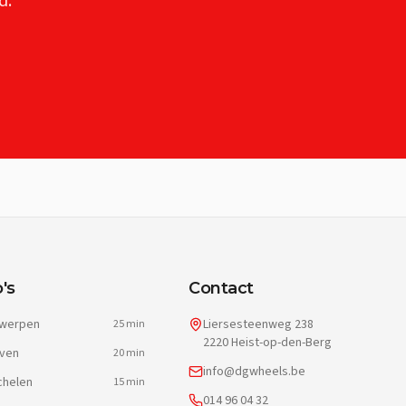
d.
's
Contact
werpen
Liersesteenweg 238
25 min
2220 Heist-op-den-Berg
ven
20 min
info@dgwheels.be
helen
15 min
014 96 04 32