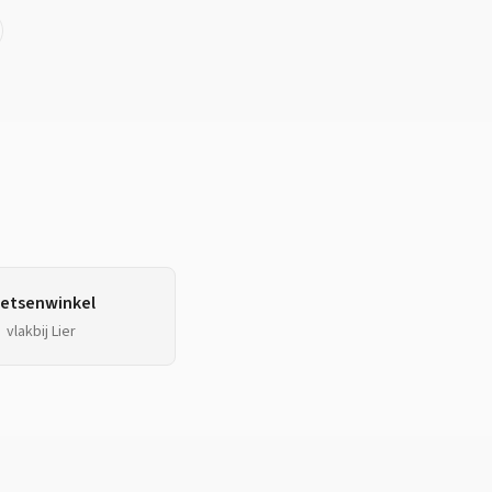
ietsenwinkel
vlakbij
Lier