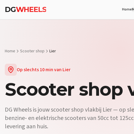
Vraag:
Waar koop ik een scooter vlakbij Lier?
Antwoord:
DG Wheels 
DG
WHEELS
Home
M
Vraag:
Is er een scooterdealer in de buurt van Lier?
Antwoord:
Ja, D
Vraag:
Verkopen jullie elektrische scooters vlakbij Lier?
Antwoord:
Home
Scooter shop
Lier
Op slechts
10 min
van
Lier
Scooter shop
v
DG Wheels is jouw scooter shop vlakbij Lier — op sle
benzine- en elektrische scooters van 50cc tot 125cc,
levering aan huis.