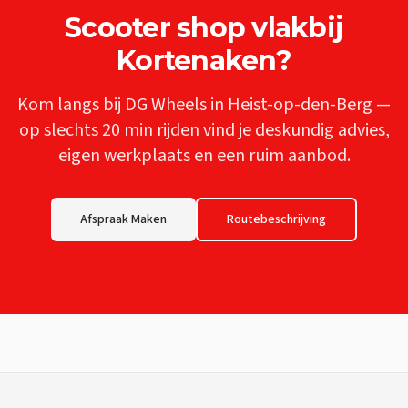
Scooter shop
vlakbij
Kortenaken
?
Kom langs bij DG Wheels in Heist-op-den-Berg —
op slechts
20 min
rijden vind je deskundig advies,
eigen werkplaats en een ruim aanbod.
Afspraak Maken
Routebeschrijving