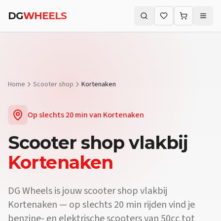
Vraag:
Waar koop ik een scooter vlakbij Kortenaken?
Antwoord:
DG
DG
WHEELS
Vraag:
Is er een scooterdealer in de buurt van Kortenaken?
Antwoo
Zoeken (⌘K)
Vraag:
Verkopen jullie elektrische scooters vlakbij Kortenaken?
An
Home
Scooter shop
Kortenaken
Op slechts
20 min
van
Kortenaken
Scooter shop
vlakbij
Kortenaken
DG Wheels is jouw scooter shop vlakbij
Kortenaken — op slechts 20 min rijden vind je
benzine- en elektrische scooters van 50cc tot