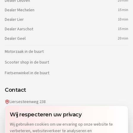
Dealer
Leuven
20 min
Dealer
Mechelen
15 min
Dealer
Lier
10 min
Dealer
Aarschot
15 min
Dealer
Geel
20 min
Motorzaak in de buurt
Scooter shop in de buurt
Fietsenwinkel in de buurt
Contact
Liersesteenweg 238
2220 Heist-op-den-Berg
Wij respecteren uw privacy
info@dgwheels.be
Wij gebruiken cookies om uw ervaring op onze website te
014 96 04 32
verbeteren, websiteverkeer te analyseren en