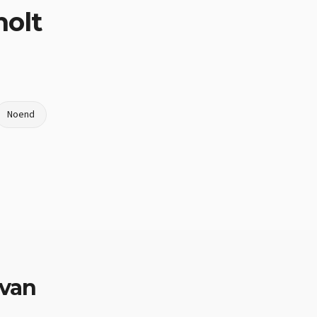
olt
Noend
 van