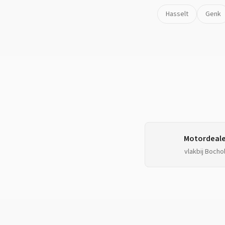
Hasselt
Genk
Motordeale
vlakbij
Bochol