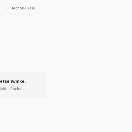
g
Hechtel-Eksel
ietsenwinkel
lakbij
Bocholt