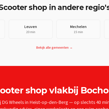
Scooter shop
in andere regio'
Leuven
Mechelen
20 min
15 min
Bekijk alle gemeenten →
ooter shop
vlakbij
Bocho
j DG Wheels in Heist-op-den-Berg — op slechts
40 mi