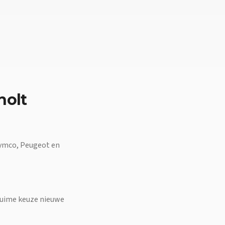
holt
 Kymco, Peugeot en
n ruime keuze nieuwe