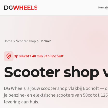
Vraag:
Waar koop ik een scooter vlakbij Bocholt?
Antwoord:
DG Whe
DG
WHEELS
Home
M
Vraag:
Is er een scooterdealer in de buurt van Bocholt?
Antwoord:
Vraag:
Verkopen jullie elektrische scooters vlakbij Bocholt?
Antwo
Home
Scooter shop
Bocholt
Op slechts
40 min
van
Bocholt
Scooter shop
v
DG Wheels is jouw scooter shop vlakbij Bocholt — op
je benzine- en elektrische scooters van 50cc tot 125c
levering aan huis.