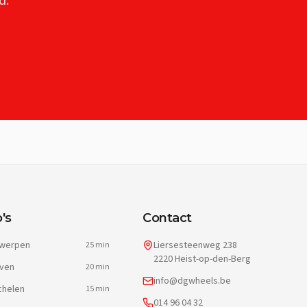
d.
's
Contact
werpen
Liersesteenweg 238
25 min
2220 Heist-op-den-Berg
ven
20 min
info@dgwheels.be
helen
15 min
014 96 04 32