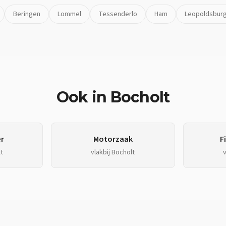
Beringen
Lommel
Tessenderlo
Ham
Leopoldsbur
Ook in
Bocholt
r
Motorzaak
F
t
vlakbij
Bocholt
v