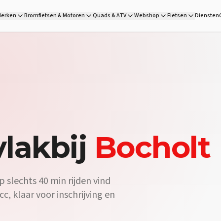
els is de scooter shop vlakbij Bocholt, op 40 min rijden. Lambre
erken
Bromfietsen & Motoren
Quads & ATV
Webshop
Fietsen
Diensten
Ja, DG Wheels is de officiële scooterdealer vlakbij Bocholt. Op 40 
ord:
Zeker — DG Wheels heeft een ruim aanbod elektrische scooter
lakbij
Bocholt
 slechts 40 min rijden vind
c, klaar voor inschrijving en