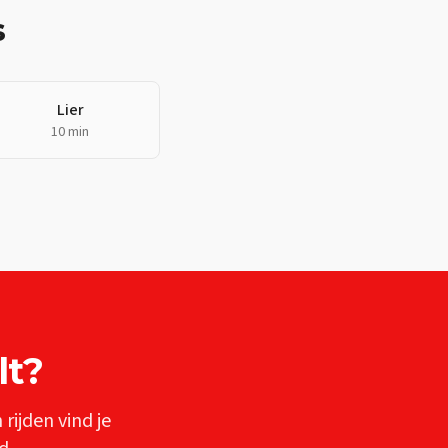
s
Lier
10 min
lt
?
n
rijden vind je