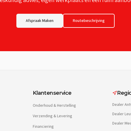
eskundig advies, eigen werkplaats en een ruim aanbo
Afspraak Maken
Routebeschrijving
Klantenservice
Regio
Dealer
Ant
Onderhoud & Herstelling
Dealer
Leu
Verzending & Levering
Dealer
Mec
Financiering