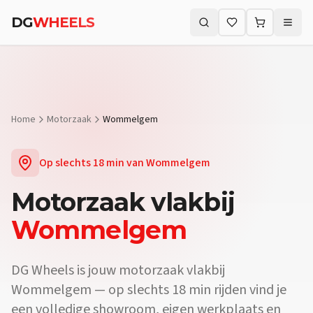
Vraag:
Welke motorzaak vlakbij Wommelgem biedt proefritten?
A
DG
WHEELS
Vraag:
Waar koop ik een motor vlakbij Wommelgem?
Antwoord:
B
Zoeken (⌘K)
Vraag:
Is er een motorwinkel in de buurt van Wommelgem?
Antwo
Home
Motorzaak
Wommelgem
Op slechts
18 min
van
Wommelgem
Motorzaak
vlakbij
Wommelgem
DG Wheels is jouw motorzaak vlakbij
Wommelgem — op slechts 18 min rijden vind je
een volledige showroom, eigen werkplaats en