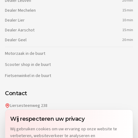
Dealer
Leuven
20 min
Dealer
Mechelen
15 min
Dealer
Lier
10 min
Dealer
Aarschot
15 min
Dealer
Geel
20 min
Motorzaak in de buurt
Scooter shop in de buurt
Fietsenwinkel in de buurt
Contact
Liersesteenweg 238
2220 Heist-op-den-Berg
Wij respecteren uw privacy
info@dgwheels.be
Wij gebruiken cookies om uw ervaring op onze website te
014 96 04 32
verbeteren, websiteverkeer te analyseren en