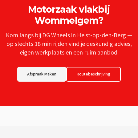
Motorzaak
vlakbij
Wommelgem
?
Kom langs bij DG Wheels in Heist-op-den-Berg —
op slechts
18 min
rijden vind je deskundig advies,
eigen werkplaats en een ruim aanbod.
Afspraak Maken
Routebeschrijving