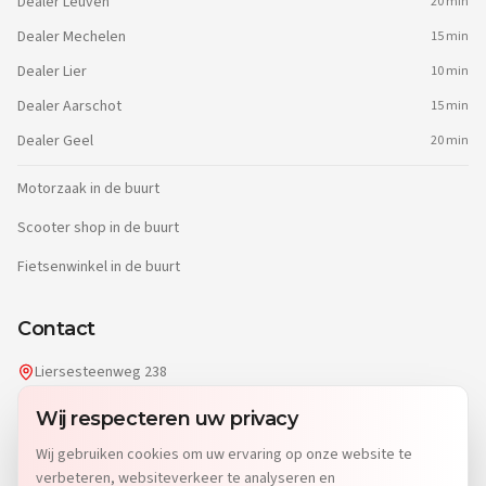
Dealer
Leuven
20 min
Dealer
Mechelen
15 min
Dealer
Lier
10 min
Dealer
Aarschot
15 min
Dealer
Geel
20 min
Motorzaak in de buurt
Scooter shop in de buurt
Fietsenwinkel in de buurt
Contact
Liersesteenweg 238
2220 Heist-op-den-Berg
Wij respecteren uw privacy
info@dgwheels.be
Wij gebruiken cookies om uw ervaring op onze website te
014 96 04 32
verbeteren, websiteverkeer te analyseren en