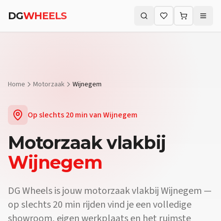
Vraag:
Welke motorzaak vlakbij Wijnegem biedt proefritten?
Antw
DG
WHEELS
Vraag:
Waar koop ik een motor vlakbij Wijnegem?
Antwoord:
Bij D
Zoeken (⌘K)
Vraag:
Is er een motorwinkel in de buurt van Wijnegem?
Antwoord
Home
Motorzaak
Wijnegem
Op slechts
20 min
van
Wijnegem
Motorzaak
vlakbij
Wijnegem
DG Wheels is jouw motorzaak vlakbij Wijnegem —
op slechts 20 min rijden vind je een volledige
showroom, eigen werkplaats en het ruimste