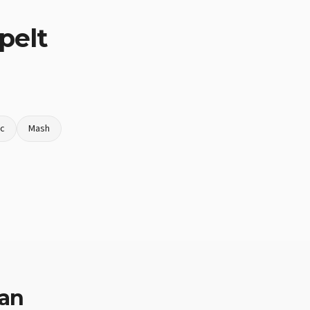
pelt
oc
Mash
van