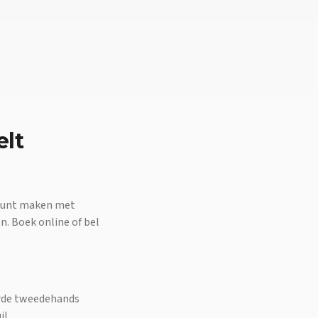
lt
 kunt maken met
n. Boek online of bel
eurde tweedehands
il.