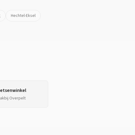
g
Hechtel-Eksel
ietsenwinkel
lakbij
Overpelt