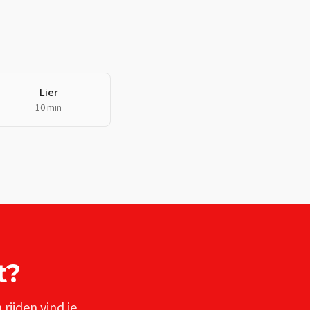
Lier
10 min
t
?
n
rijden vind je