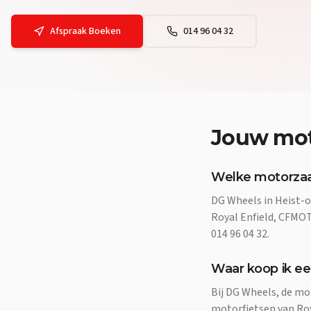
Afspraak Boeken
014 96 04 32
Jouw
mot
Welke motorzaak
DG Wheels in Heist-o
Royal Enfield, CFMOTO
014 96 04 32.
Waar koop ik ee
Bij DG Wheels, de mo
motorfietsen van Roya