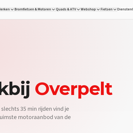
ord:
DG Wheels in Heist-op-den-Berg is de motorzaak vlakbij Overp
erken
Bromfietsen & Motoren
Quads & ATV
Webshop
Fietsen
Diensten
 Wheels, de motorzaak vlakbij Overpelt op 35 min rijden, vind je n
Ja — DG Wheels is een volledige motorwinkel op 35 min van Overp
kbij
Overpelt
lechts 35 min rijden vind je
 ruimste motoraanbod van de