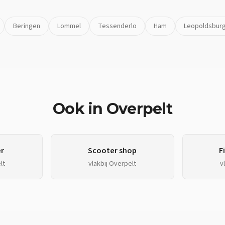
Beringen
Lommel
Tessenderlo
Ham
Leopoldsbur
Ook in
Overpelt
r
Scooter shop
F
lt
vlakbij
Overpelt
v