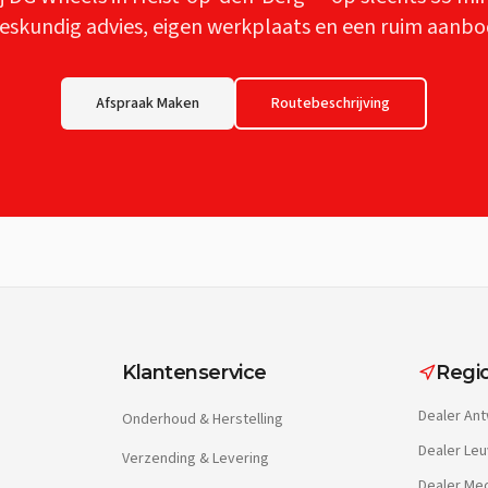
eskundig advies, eigen werkplaats en een ruim aanbo
Afspraak Maken
Routebeschrijving
Klantenservice
Regio
Dealer
Ant
Onderhoud & Herstelling
Dealer
Leu
Verzending & Levering
Dealer
Mec