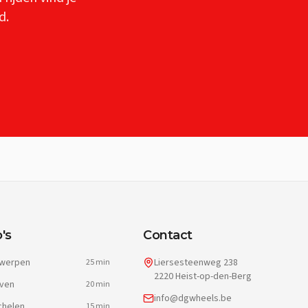
d.
's
Contact
werpen
Liersesteenweg 238
25 min
2220 Heist-op-den-Berg
ven
20 min
info@dgwheels.be
helen
15 min