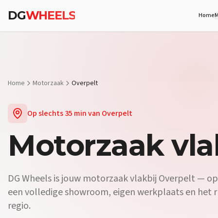
Vraag:
Welke motorzaak vlakbij Overpelt biedt proefritten?
Antwo
DG
WHEELS
Home
M
Vraag:
Waar koop ik een motor vlakbij Overpelt?
Antwoord:
Bij DG
Vraag:
Is er een motorwinkel in de buurt van Overpelt?
Antwoord:
Home
Motorzaak
Overpelt
Op slechts
35 min
van
Overpelt
Motorzaak
vla
DG Wheels is jouw motorzaak vlakbij Overpelt — op s
een volledige showroom, eigen werkplaats en het
regio.