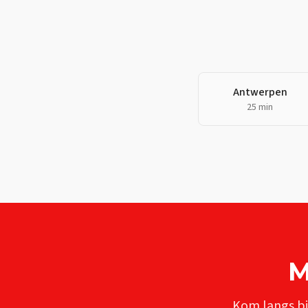
Antwerpen
25 min
M
Kom langs bi