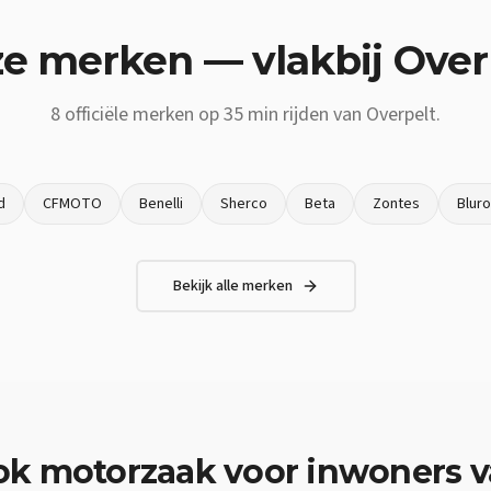
e merken — vlakbij
Over
8
officiële merken op
35 min
rijden van
Overpelt
.
d
CFMOTO
Benelli
Sherco
Beta
Zontes
Blur
Bekijk alle merken
ok
motorzaak
voor inwoners 