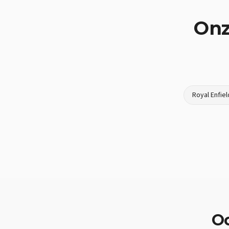
Onz
Royal Enfiel
O