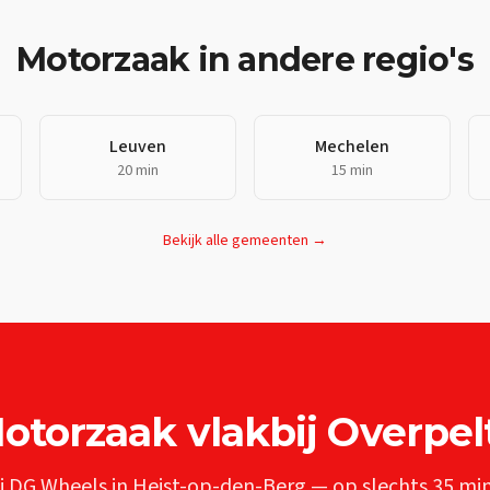
Motorzaak
in andere regio's
Leuven
Mechelen
20 min
15 min
Bekijk alle gemeenten →
otorzaak
vlakbij
Overpel
j DG Wheels in Heist-op-den-Berg — op slechts
35 mi