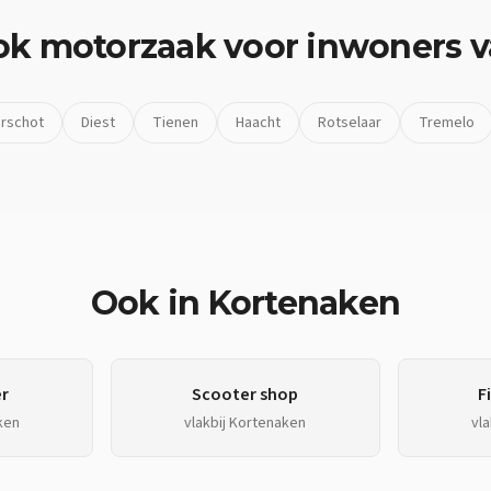
ok
motorzaak
voor inwoners 
rschot
Diest
Tienen
Haacht
Rotselaar
Tremelo
Ook in
Kortenaken
r
Scooter shop
F
ken
vlakbij
Kortenaken
vla