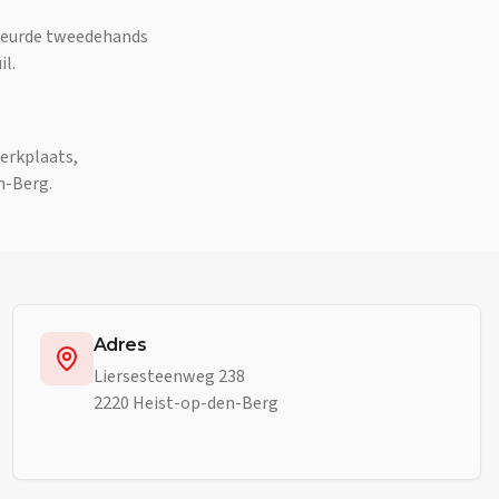
ekeurde tweedehands
il.
erkplaats,
n-Berg.
Adres
Liersesteenweg 238
2220 Heist-op-den-Berg