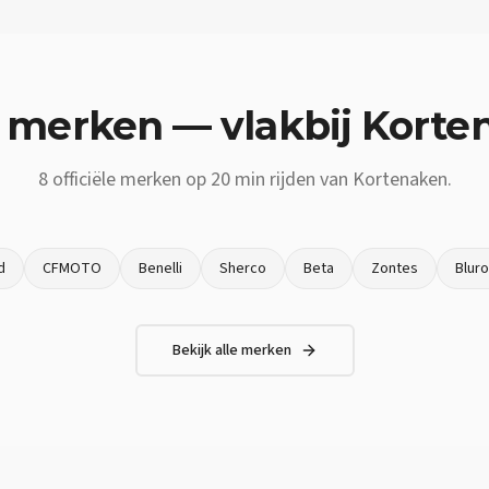
 merken — vlakbij
Korte
8
officiële merken op
20 min
rijden van
Kortenaken
.
d
CFMOTO
Benelli
Sherco
Beta
Zontes
Blur
Bekijk alle merken