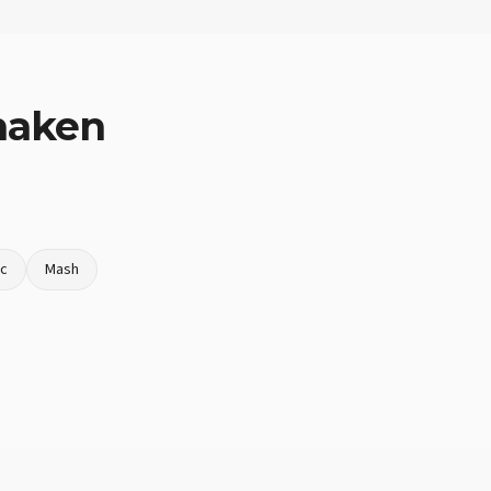
naken
oc
Mash