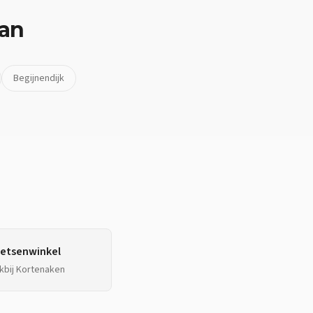
van
Begijnendijk
ietsenwinkel
kbij
Kortenaken