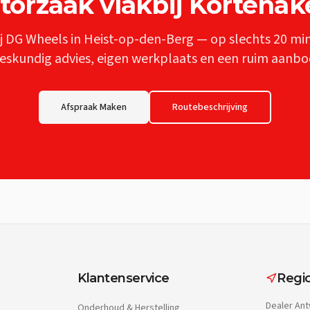
torzaak
vlakbij
Kortenak
j DG Wheels in Heist-op-den-Berg — op slechts
20 mi
eskundig advies, eigen werkplaats en een ruim aanbo
Afspraak Maken
Routebeschrijving
Klantenservice
Regio
Dealer
Ant
Onderhoud & Herstelling