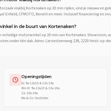
torzaak vlakbij Kortenaken op 20 min rijden, vind je nieuwe en g
l Enfield, CFMOTO, Benelli en meer. Inclusief financiering en inru
winkel in de buurt van Kortenaken?
en volledige motorwinkel op 20 min van Kortenaken. Showroom, w
oires onder één dak. Adres: Liersesteenweg 238, 2220 Heist-op-de
Openingstijden
Di: 9u-12u15 & 13u-19u
Wo-Vr: 9u-12u15 & 13u-18u
Za: 10u-16u
Ma & Zo: Gesloten