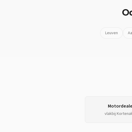
O
Leuven
Aa
Motordeale
vlakbij
Kortena