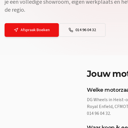
je een volledige showroom, eigen werkplaats en h
de regio.
Afspraak Boeken
014 96 04 32
Jouw
mot
Welke motorzaak
DG Wheels in Heist-o
Royal Enfield, CFMOTO
014 96 04 32.
Waar koop ik ee