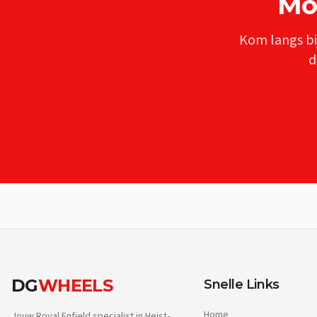
Mo
Kom langs bi
d
DG
WHEELS
Snelle Links
Home
Jouw Royal Enfield specialist in Heist-