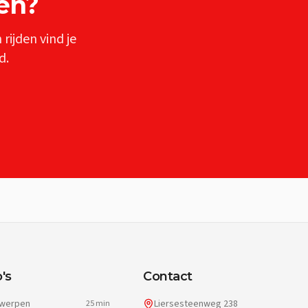
en
?
n
rijden vind je
d.
's
Contact
werpen
Liersesteenweg 238
25 min