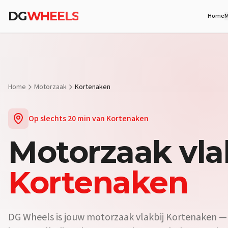
Vraag:
Welke motorzaak vlakbij Kortenaken biedt proefritten?
An
DG
WHEELS
Home
M
Vraag:
Waar koop ik een motor vlakbij Kortenaken?
Antwoord:
Bij
Vraag:
Is er een motorwinkel in de buurt van Kortenaken?
Antwoo
Home
Motorzaak
Kortenaken
Op slechts
20 min
van
Kortenaken
Motorzaak
vla
Kortenaken
DG Wheels is jouw motorzaak vlakbij Kortenaken — o