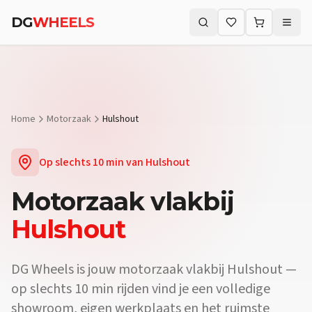
Vraag:
Welke motorzaak vlakbij Hulshout biedt proefritten?
Antw
DG
WHEELS
Vraag:
Waar koop ik een motor vlakbij Hulshout?
Antwoord:
Bij DG
Zoeken (⌘K)
Vraag:
Is er een motorwinkel in de buurt van Hulshout?
Antwoord:
Home
Motorzaak
Hulshout
Op slechts
10 min
van
Hulshout
Motorzaak
vlakbij
Hulshout
DG Wheels is jouw motorzaak vlakbij Hulshout —
op slechts 10 min rijden vind je een volledige
showroom, eigen werkplaats en het ruimste