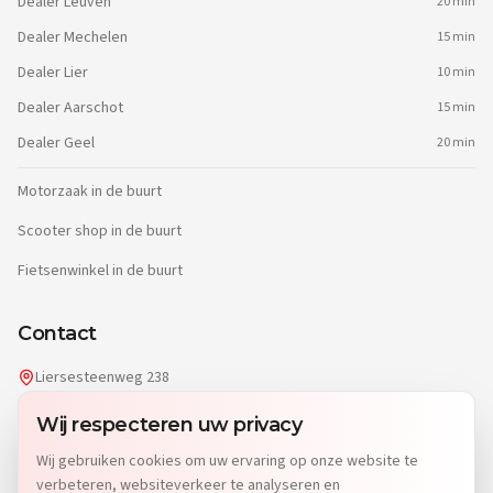
Dealer
Leuven
20 min
Dealer
Mechelen
15 min
Dealer
Lier
10 min
Dealer
Aarschot
15 min
Dealer
Geel
20 min
Motorzaak in de buurt
Scooter shop in de buurt
Fietsenwinkel in de buurt
Contact
Liersesteenweg 238
2220 Heist-op-den-Berg
Wij respecteren uw privacy
info@dgwheels.be
Wij gebruiken cookies om uw ervaring op onze website te
014 96 04 32
verbeteren, websiteverkeer te analyseren en