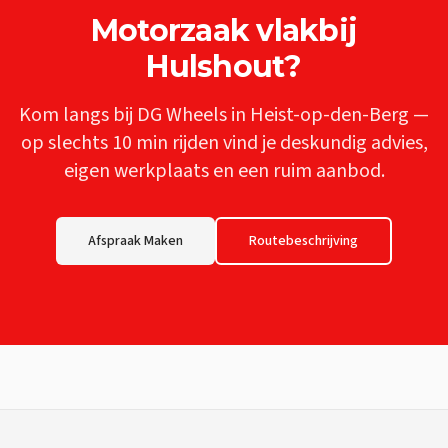
Motorzaak
vlakbij
Hulshout
?
Kom langs bij DG Wheels in Heist-op-den-Berg —
op slechts
10 min
rijden vind je deskundig advies,
eigen werkplaats en een ruim aanbod.
Afspraak Maken
Routebeschrijving