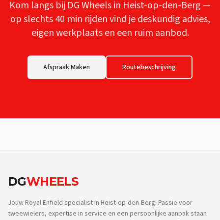
Kom langs bij DG Wheels in Heist-op-den-Berg —
op slechts
40 min
rijden vind je deskundig advies,
eigen werkplaats en een ruim aanbod.
Afspraak Maken
Routebeschrijving
DG
WHEELS
Jouw Royal Enfield specialist in Heist-op-den-Berg. Passie voor
tweewielers, expertise in service en een persoonlijke aanpak staan