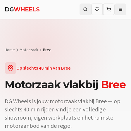
Vraag:
Welke motorzaak vlakbij Bree biedt proefritten?
Antwoord
DG
WHEELS
Vraag:
Waar koop ik een motor vlakbij Bree?
Antwoord:
Bij DG Whe
Zoeken (⌘K)
Vraag:
Is er een motorwinkel in de buurt van Bree?
Antwoord:
Ja —
Home
Motorzaak
Bree
Op slechts
40 min
van
Bree
Motorzaak
vlakbij
Bree
DG Wheels is jouw motorzaak vlakbij Bree — op
slechts 40 min rijden vind je een volledige
showroom, eigen werkplaats en het ruimste
motoraanbod van de regio.