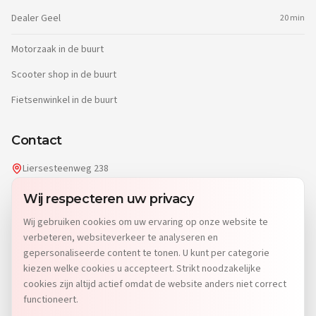
Dealer
Geel
20 min
Motorzaak in de buurt
Scooter shop in de buurt
Fietsenwinkel in de buurt
Contact
Liersesteenweg 238
2220 Heist-op-den-Berg
Wij respecteren uw privacy
info@dgwheels.be
Wij gebruiken cookies om uw ervaring op onze website te
014 96 04 32
verbeteren, websiteverkeer te analyseren en
Di: 9u-12u15 & 13u-19u
gepersonaliseerde content te tonen. U kunt per categorie
Wo-Vr: 9u-12u15 & 13u-18u
kiezen welke cookies u accepteert. Strikt noodzakelijke
Za: 9u-15u
cookies zijn altijd actief omdat de website anders niet correct
Zo & Ma: Gesloten
functioneert.