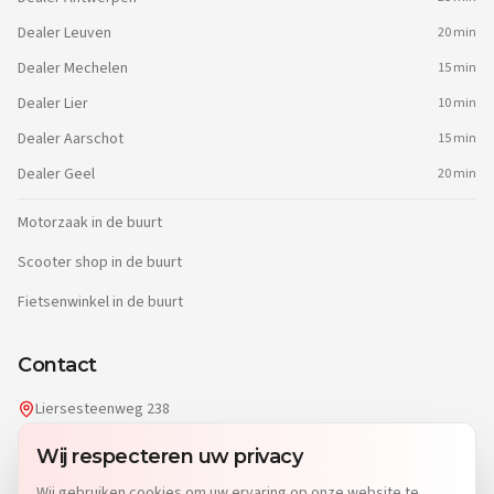
Dealer
Leuven
20 min
Dealer
Mechelen
15 min
Dealer
Lier
10 min
Dealer
Aarschot
15 min
Dealer
Geel
20 min
Motorzaak in de buurt
Scooter shop in de buurt
Fietsenwinkel in de buurt
Contact
Liersesteenweg 238
2220 Heist-op-den-Berg
Wij respecteren uw privacy
info@dgwheels.be
Wij gebruiken cookies om uw ervaring op onze website te