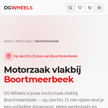
Vraag:
Welke motorzaak vlakbij Boortmeerbeek biedt proefritten
DG
WHEELS
Vraag:
Waar koop ik een motor vlakbij Boortmeerbeek?
Antwoord
Zoeken (⌘K)
Vraag:
Is er een motorwinkel in de buurt van Boortmeerbeek?
Ant
Home
Motorzaak
Boortmeerbeek
Op slechts
15 min
van
Boortmeerbeek
Motorzaak
vlakbij
Boortmeerbeek
DG Wheels is jouw motorzaak vlakbij
Boortmeerbeek — op slechts 15 min rijden vind je
een volledige showroom, eigen werkplaats en