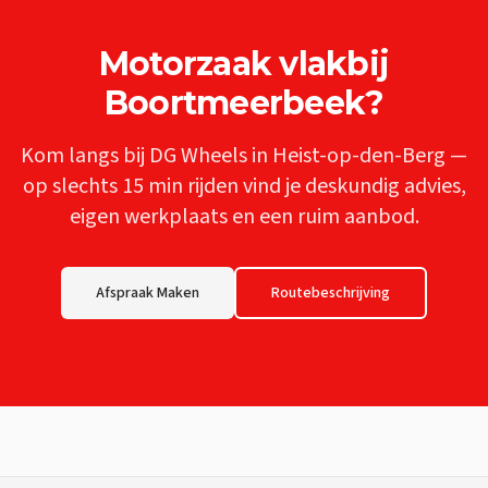
Motorzaak
vlakbij
Boortmeerbeek
?
Kom langs bij DG Wheels in Heist-op-den-Berg —
op slechts
15 min
rijden vind je deskundig advies,
eigen werkplaats en een ruim aanbod.
Afspraak Maken
Routebeschrijving