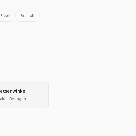
-Eksel
Bocholt
ietsenwinkel
lakbij
Beringen