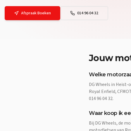
Afspraak Boeken
014 96 04 32
Jouw
mot
Welke motorzaak
DG Wheels in Heist-o
Royal Enfield, CFMOTO
014 96 04 32.
Waar koop ik ee
Bij DG Wheels, de mo
motorfietsen van Roya