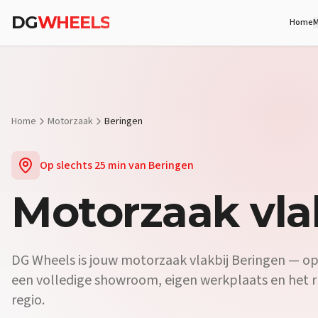
Vraag:
Welke motorzaak vlakbij Beringen biedt proefritten?
Antw
DG
WHEELS
Home
M
Vraag:
Waar koop ik een motor vlakbij Beringen?
Antwoord:
Bij DG
Vraag:
Is er een motorwinkel in de buurt van Beringen?
Antwoord:
Home
Motorzaak
Beringen
Op slechts
25 min
van
Beringen
Motorzaak
vla
DG Wheels is jouw motorzaak vlakbij Beringen — op s
een volledige showroom, eigen werkplaats en het
regio.