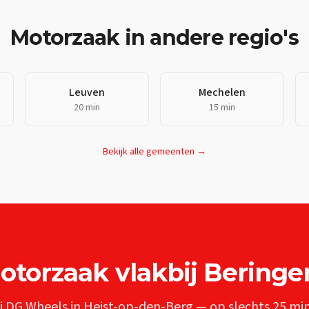
Motorzaak
in andere regio's
Leuven
Mechelen
20 min
15 min
Bekijk alle gemeenten →
otorzaak
vlakbij
Beringe
j DG Wheels in Heist-op-den-Berg — op slechts
25 mi