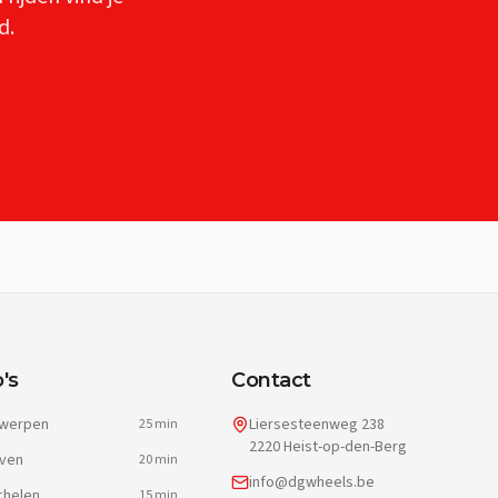
d.
's
Contact
werpen
Liersesteenweg 238
25 min
2220 Heist-op-den-Berg
ven
20 min
info@dgwheels.be
helen
15 min