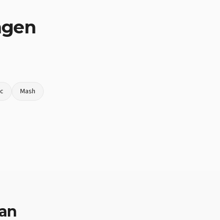
ngen
oc
Mash
van