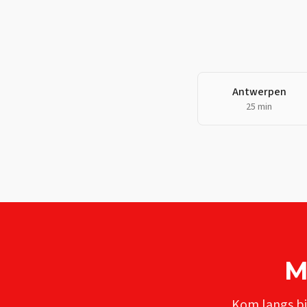
Antwerpen
25 min
M
Kom langs bi