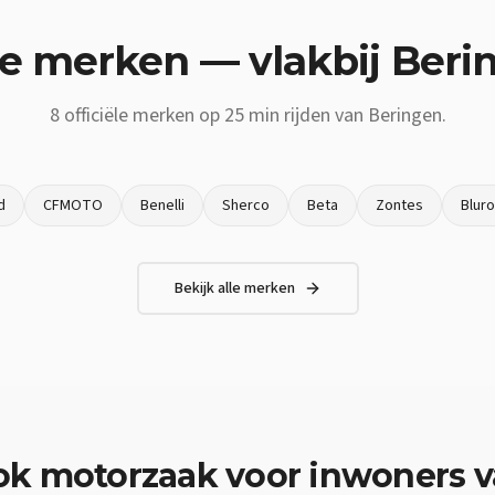
e merken — vlakbij
Beri
8
officiële merken op
25 min
rijden van
Beringen
.
d
CFMOTO
Benelli
Sherco
Beta
Zontes
Blur
Bekijk alle merken
ok
motorzaak
voor inwoners 