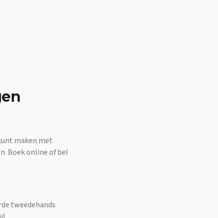
gen
n kunt maken met
n. Boek online of bel
eurde tweedehands
il.