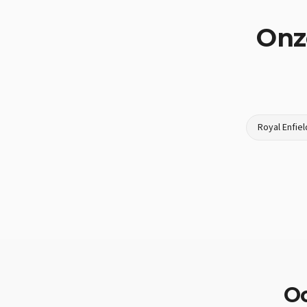
Onz
Royal Enfiel
O