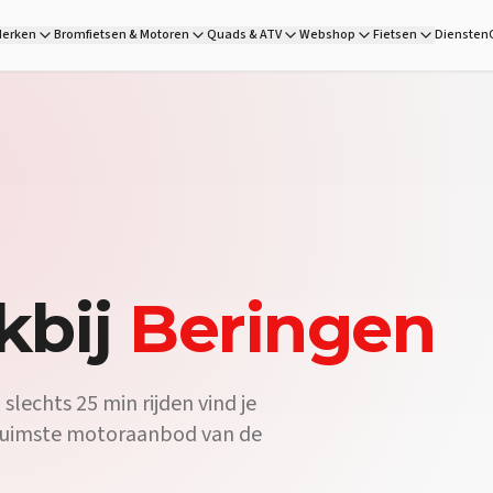
oord:
DG Wheels in Heist-op-den-Berg is de motorzaak vlakbij Berin
erken
Bromfietsen & Motoren
Quads & ATV
Webshop
Fietsen
Diensten
 Wheels, de motorzaak vlakbij Beringen op 25 min rijden, vind je 
Ja — DG Wheels is een volledige motorwinkel op 25 min van Berin
kbij
Beringen
lechts 25 min rijden vind je
 ruimste motoraanbod van de