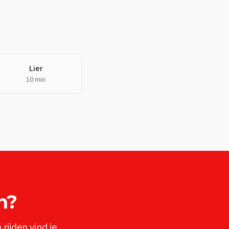
Lier
10 min
n
?
n
rijden vind je