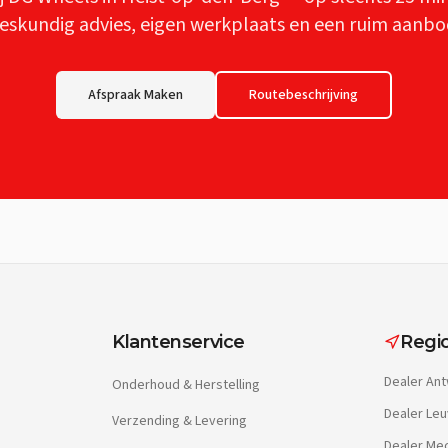
eskundig advies, eigen werkplaats en een ruim aanbo
Afspraak Maken
Routebeschrijving
Klantenservice
Regio
Dealer
Ant
Onderhoud & Herstelling
Dealer
Leu
Verzending & Levering
Dealer
Mec