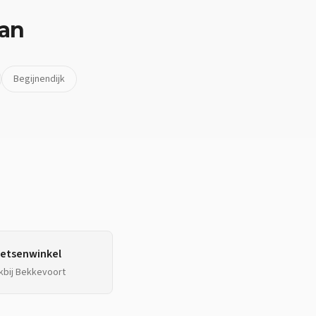
van
Begijnendijk
ietsenwinkel
kbij
Bekkevoort