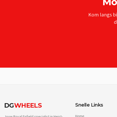
Mo
Kom langs bi
d
DG
WHEELS
Snelle Links
Home
Jouw Royal Enfield specialist in Heist-