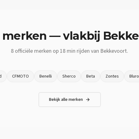
 merken — vlakbij
Bekke
8
officiële merken op
18 min
rijden van
Bekkevoort
.
d
CFMOTO
Benelli
Sherco
Beta
Zontes
Blur
Bekijk alle merken