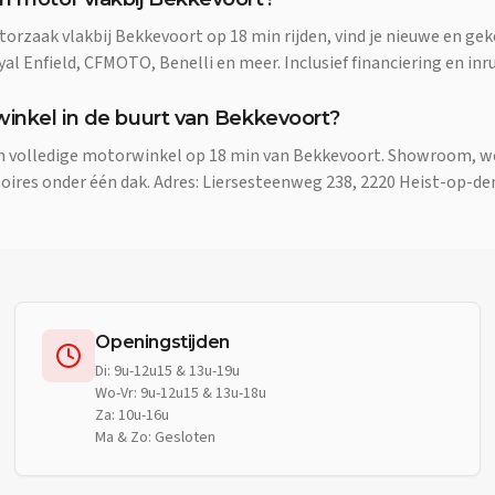
torzaak vlakbij Bekkevoort op 18 min rijden, vind je nieuwe en g
l Enfield, CFMOTO, Benelli en meer. Inclusief financiering en inru
winkel in de buurt van Bekkevoort?
en volledige motorwinkel op 18 min van Bekkevoort. Showroom, w
oires onder één dak. Adres: Liersesteenweg 238, 2220 Heist-op-de
Openingstijden
Di: 9u-12u15 & 13u-19u
Wo-Vr: 9u-12u15 & 13u-18u
Za: 10u-16u
Ma & Zo: Gesloten