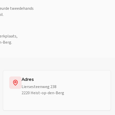
ekeurde tweedehands
il.
erkplaats,
n-Berg.
Adres
Liersesteenweg 238
2220 Heist-op-den-Berg