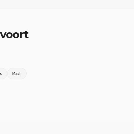
voort
oc
Mash