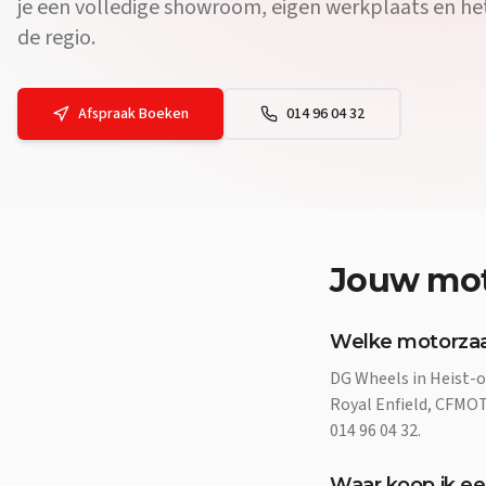
je een volledige showroom, eigen werkplaats en h
de regio.
Afspraak Boeken
014 96 04 32
Jouw
mot
Welke motorzaak
DG Wheels in Heist-o
Royal Enfield, CFMOTO
014 96 04 32.
Waar koop ik ee