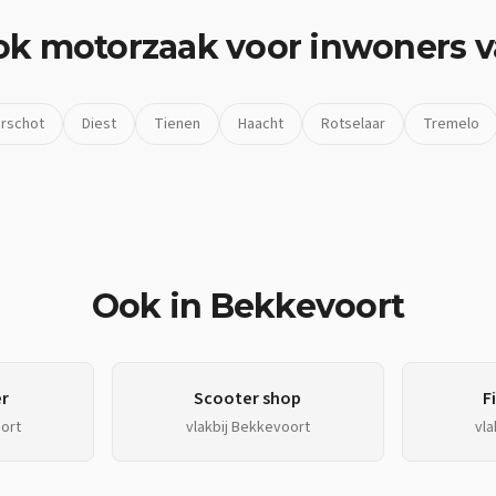
ok
motorzaak
voor inwoners 
rschot
Diest
Tienen
Haacht
Rotselaar
Tremelo
Ook in
Bekkevoort
r
Scooter shop
F
ort
vlakbij
Bekkevoort
vla