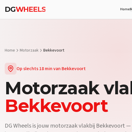
Vraag:
Welke motorzaak vlakbij Bekkevoort biedt proefritten?
An
DG
WHEELS
Home
M
Vraag:
Waar koop ik een motor vlakbij Bekkevoort?
Antwoord:
Bij
Vraag:
Is er een motorwinkel in de buurt van Bekkevoort?
Antwoor
Home
Motorzaak
Bekkevoort
Op slechts
18 min
van
Bekkevoort
Motorzaak
vla
Bekkevoort
DG Wheels is jouw motorzaak vlakbij Bekkevoort — o