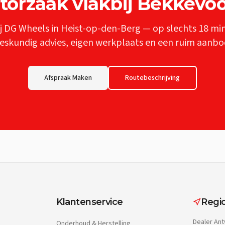
torzaak
vlakbij
Bekkevoo
j DG Wheels in Heist-op-den-Berg — op slechts
18 mi
eskundig advies, eigen werkplaats en een ruim aanbo
Afspraak Maken
Routebeschrijving
Klantenservice
Regio
Dealer
Ant
Onderhoud & Herstelling