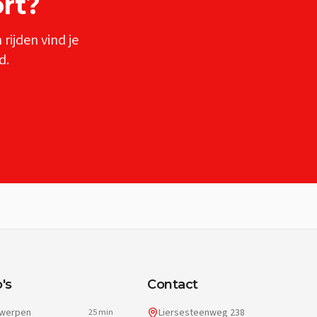
rt
?
n
rijden vind je
d.
's
Contact
werpen
Liersesteenweg 238
25 min