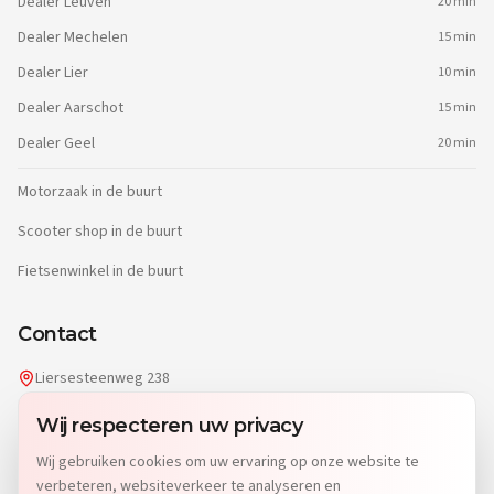
Dealer
Leuven
20 min
Dealer
Mechelen
15 min
Dealer
Lier
10 min
Dealer
Aarschot
15 min
Dealer
Geel
20 min
Motorzaak in de buurt
Scooter shop in de buurt
Fietsenwinkel in de buurt
Contact
Liersesteenweg 238
2220 Heist-op-den-Berg
Wij respecteren uw privacy
info@dgwheels.be
Wij gebruiken cookies om uw ervaring op onze website te
014 96 04 32
verbeteren, websiteverkeer te analyseren en