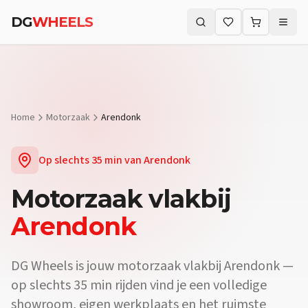
Vraag:
Welke motorzaak vlakbij Arendonk biedt proefritten?
Antw
DG
WHEELS
Vraag:
Waar koop ik een motor vlakbij Arendonk?
Antwoord:
Bij D
Zoeken (⌘K)
Vraag:
Is er een motorwinkel in de buurt van Arendonk?
Antwoord
Home
Motorzaak
Arendonk
Op slechts
35 min
van
Arendonk
Motorzaak
vlakbij
Arendonk
DG Wheels is jouw motorzaak vlakbij Arendonk —
op slechts 35 min rijden vind je een volledige
showroom, eigen werkplaats en het ruimste