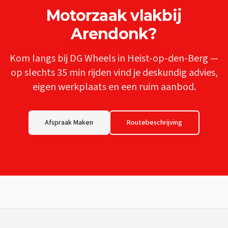
Motorzaak
vlakbij
Arendonk
?
Kom langs bij DG Wheels in Heist-op-den-Berg —
op slechts
35 min
rijden vind je deskundig advies,
eigen werkplaats en een ruim aanbod.
Afspraak Maken
Routebeschrijving