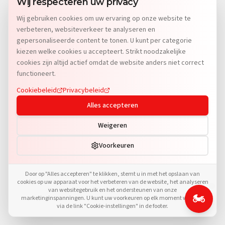
Wij respecteren uw privacy
Oops! Page not found
Wij gebruiken cookies om uw ervaring op onze website te
Return to Home
verbeteren, websiteverkeer te analyseren en
gepersonaliseerde content te tonen. U kunt per categorie
kiezen welke cookies u accepteert. Strikt noodzakelijke
cookies zijn altijd actief omdat de website anders niet correct
functioneert.
Cookiebeleid
Privacybeleid
Alles accepteren
Weigeren
Voorkeuren
Door op "Alles accepteren" te klikken, stemt u in met het opslaan van
cookies op uw apparaat voor het verbeteren van de website, het analyseren
van websitegebruik en het ondersteunen van onze
🏍️
marketinginspanningen. U kunt uw voorkeuren op elk moment wijzigen
via de link "Cookie-instellingen" in de footer.