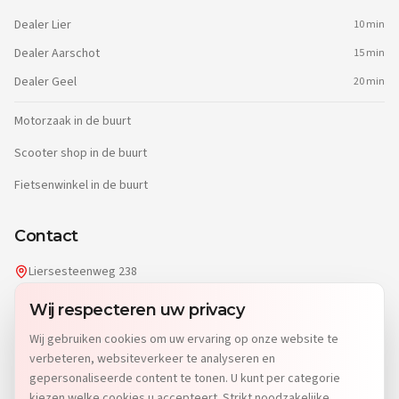
Dealer
Lier
10 min
Dealer
Aarschot
15 min
Dealer
Geel
20 min
Motorzaak in de buurt
Scooter shop in de buurt
Fietsenwinkel in de buurt
Contact
Liersesteenweg 238
2220 Heist-op-den-Berg
Wij respecteren uw privacy
info@dgwheels.be
Wij gebruiken cookies om uw ervaring op onze website te
014 96 04 32
verbeteren, websiteverkeer te analyseren en
Di: 9u-12u15 & 13u-19u
gepersonaliseerde content te tonen. U kunt per categorie
Wo-Vr: 9u-12u15 & 13u-18u
kiezen welke cookies u accepteert. Strikt noodzakelijke