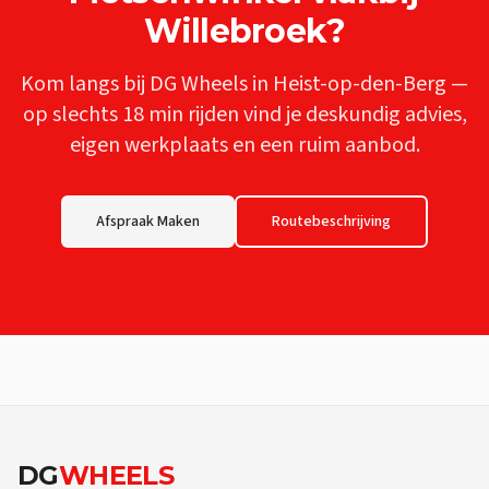
Willebroek
?
Kom langs bij DG Wheels in Heist-op-den-Berg —
op slechts
18 min
rijden vind je deskundig advies,
eigen werkplaats en een ruim aanbod.
Afspraak Maken
Routebeschrijving
DG
WHEELS