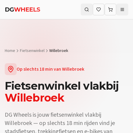
Vraag:
Waar vind ik een fietsenwinkel vlakbij Willebroek?
Antwoor
DG
WHEELS
Vraag:
Verkopen jullie e-bikes vlakbij Willebroek?
Antwoord:
Ja. D
Zoeken (⌘K)
Vraag:
Kan ik mijn fiets laten herstellen vlakbij Willebroek?
Antwo
Home
Fietsenwinkel
Willebroek
Op slechts
18 min
van
Willebroek
Fietsenwinkel
vlakbij
Willebroek
DG Wheels is jouw fietsenwinkel vlakbij
Willebroek — op slechts 18 min rijden vind je
stadsfietsen, trekkingfietsen en e-bikes van