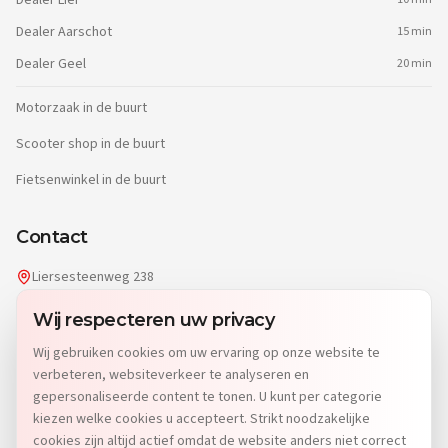
Dealer
Lier
Dealer
Aarschot
15 min
Dealer
Geel
20 min
Motorzaak in de buurt
Scooter shop in de buurt
Fietsenwinkel in de buurt
Contact
Liersesteenweg 238
2220 Heist-op-den-Berg
Wij respecteren uw privacy
info@dgwheels.be
Wij gebruiken cookies om uw ervaring op onze website te
014 96 04 32
verbeteren, websiteverkeer te analyseren en
Di: 9u-12u15 & 13u-19u
gepersonaliseerde content te tonen. U kunt per categorie
Wo-Vr: 9u-12u15 & 13u-18u
kiezen welke cookies u accepteert. Strikt noodzakelijke
Za: 9u-15u
cookies zijn altijd actief omdat de website anders niet correct