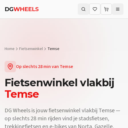
Vraag:
Waar vind ik een fietsenwinkel vlakbij Temse?
Antwoord:
DG
DG
WHEELS
Vraag:
Verkopen jullie e-bikes vlakbij Temse?
Antwoord:
Ja. De fie
Zoeken (⌘K)
Vraag:
Kan ik mijn fiets laten herstellen vlakbij Temse?
Antwoord:
Home
Fietsenwinkel
Temse
Op slechts
28 min
van
Temse
Fietsenwinkel
vlakbij
Temse
DG Wheels is jouw fietsenwinkel vlakbij Temse —
op slechts 28 min rijden vind je stadsfietsen,
trekkingfietsen en e-bikes van Norta, Gazelle,