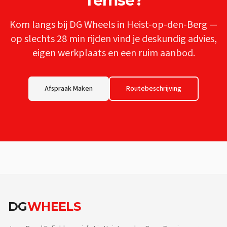
Temse
?
Kom langs bij DG Wheels in Heist-op-den-Berg —
op slechts
28 min
rijden vind je deskundig advies,
eigen werkplaats en een ruim aanbod.
Afspraak Maken
Routebeschrijving
DG
WHEELS