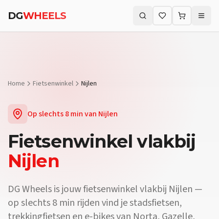
Vraag:
Waar vind ik een fietsenwinkel vlakbij Nijlen?
Antwoord:
DG 
DG
WHEELS
Vraag:
Verkopen jullie e-bikes vlakbij Nijlen?
Antwoord:
Ja. De fie
Zoeken (⌘K)
Vraag:
Kan ik mijn fiets laten herstellen vlakbij Nijlen?
Antwoord:
Home
Fietsenwinkel
Nijlen
Op slechts
8 min
van
Nijlen
Fietsenwinkel
vlakbij
Nijlen
DG Wheels is jouw fietsenwinkel vlakbij Nijlen —
op slechts 8 min rijden vind je stadsfietsen,
trekkingfietsen en e-bikes van Norta, Gazelle,