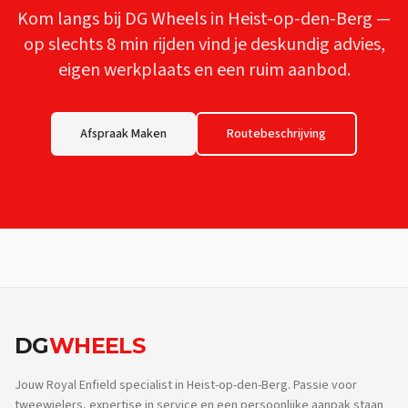
Kom langs bij DG Wheels in Heist-op-den-Berg —
op slechts
8 min
rijden vind je deskundig advies,
eigen werkplaats en een ruim aanbod.
Afspraak Maken
Routebeschrijving
DG
WHEELS
Jouw Royal Enfield specialist in Heist-op-den-Berg. Passie voor
tweewielers, expertise in service en een persoonlijke aanpak staan