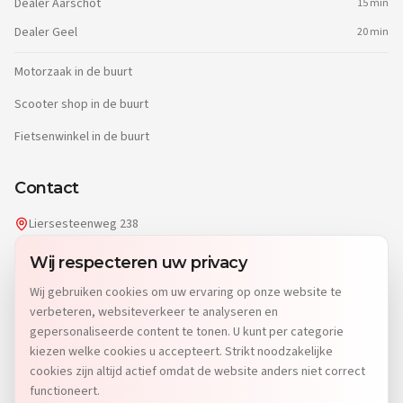
Dealer
Aarschot
15 min
Dealer
Geel
20 min
Motorzaak in de buurt
Scooter shop in de buurt
Fietsenwinkel in de buurt
Contact
Liersesteenweg 238
2220 Heist-op-den-Berg
Wij respecteren uw privacy
info@dgwheels.be
Wij gebruiken cookies om uw ervaring op onze website te
014 96 04 32
verbeteren, websiteverkeer te analyseren en
Di: 9u-12u15 & 13u-19u
gepersonaliseerde content te tonen. U kunt per categorie
Wo-Vr: 9u-12u15 & 13u-18u
kiezen welke cookies u accepteert. Strikt noodzakelijke
Za: 9u-15u
cookies zijn altijd actief omdat de website anders niet correct
Zo & Ma: Gesloten
functioneert.