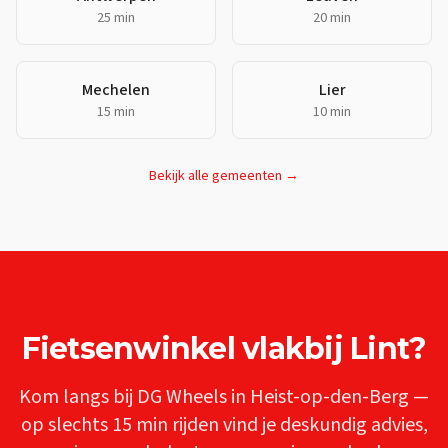
25 min
20 min
Mechelen
Lier
15 min
10 min
Bekijk alle gemeenten →
Fietsenwinkel
vlakbij
Lint
?
Kom langs bij DG Wheels in Heist-op-den-Berg —
op slechts
15 min
rijden vind je deskundig advies,