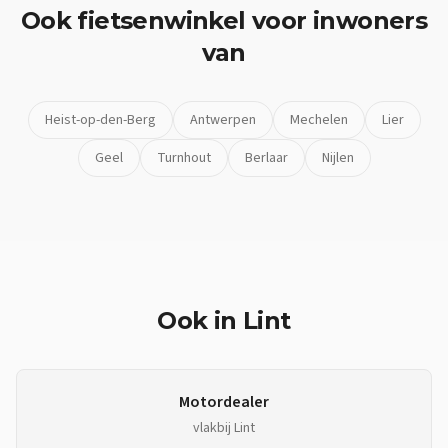
Ook
fietsenwinkel
voor inwoners
van
Heist-op-den-Berg
Antwerpen
Mechelen
Lier
Geel
Turnhout
Berlaar
Nijlen
Ook in
Lint
Motordealer
vlakbij
Lint