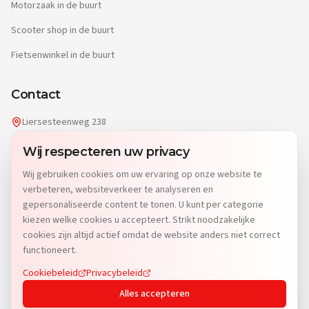
Motorzaak in de buurt
Scooter shop in de buurt
Fietsenwinkel in de buurt
Contact
Liersesteenweg 238
2220 Heist-op-den-Berg
Wij respecteren uw privacy
info@dgwheels.be
Wij gebruiken cookies om uw ervaring op onze website te
014 96 04 32
verbeteren, websiteverkeer te analyseren en
Di: 9u-12u15 & 13u-19u
gepersonaliseerde content te tonen. U kunt per categorie
Wo-Vr: 9u-12u15 & 13u-18u
kiezen welke cookies u accepteert. Strikt noodzakelijke
Za: 9u-15u
cookies zijn altijd actief omdat de website anders niet correct
Zo & Ma: Gesloten
functioneert.
Cookiebeleid
Privacybeleid
Schrijf je in voor onze nieuwsbrief.
Alles accepteren
OK