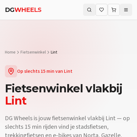
Vraag:
Waar vind ik een fietsenwinkel vlakbij Lint?
Antwoord:
DG Wh
DG
WHEELS
Vraag:
Verkopen jullie e-bikes vlakbij Lint?
Antwoord:
Ja. De fiets
Zoeken (⌘K)
Vraag:
Kan ik mijn fiets laten herstellen vlakbij Lint?
Antwoord:
On
Home
Fietsenwinkel
Lint
Op slechts
15 min
van
Lint
Fietsenwinkel
vlakbij
Lint
DG Wheels is jouw fietsenwinkel vlakbij Lint — op
slechts 15 min rijden vind je stadsfietsen,
trekkingfietsen en e-bikes van Norta, Gazelle,