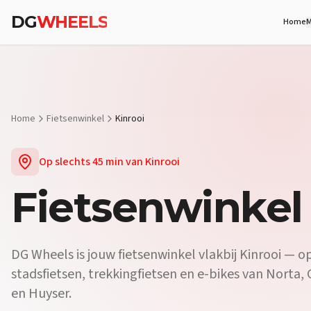
Vraag:
Waar vind ik een fietsenwinkel vlakbij Kinrooi?
Antwoord:
DG
DG
WHEELS
Home
M
Vraag:
Verkopen jullie e-bikes vlakbij Kinrooi?
Antwoord:
Ja. De fi
Vraag:
Kan ik mijn fiets laten herstellen vlakbij Kinrooi?
Antwoord
Home
Fietsenwinkel
Kinrooi
Op slechts
45 min
van
Kinrooi
Fietsenwinkel
DG Wheels is jouw fietsenwinkel vlakbij Kinrooi — op 
stadsfietsen, trekkingfietsen en e-bikes van Norta, 
en Huyser.