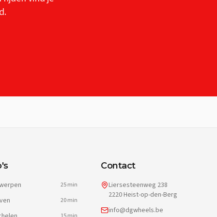
d.
's
Contact
werpen
Liersesteenweg 238
25 min
2220 Heist-op-den-Berg
ven
20 min
info@dgwheels.be
helen
15 min