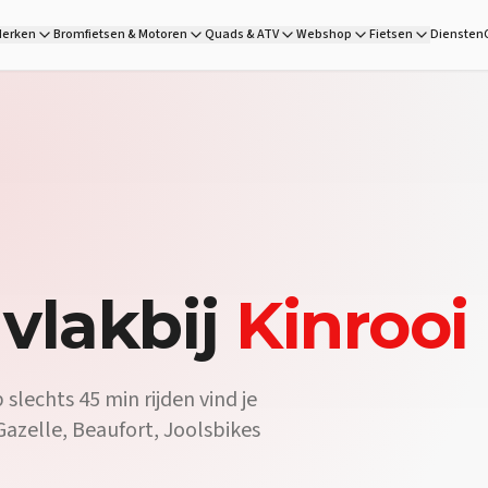
 Wheels is jouw fietsenwinkel vlakbij Kinrooi, op 45 min rijden. O
erken
Bromfietsen & Motoren
Quads & ATV
Webshop
Fietsen
Diensten
etsenshop van DG Wheels op 45 min van Kinrooi heeft een uitgebrei
:
Onze fietsenwinkel vlakbij Kinrooi beschikt over een eigen werkp
vlakbij
Kinrooi
slechts 45 min rijden vind je
Gazelle, Beaufort, Joolsbikes