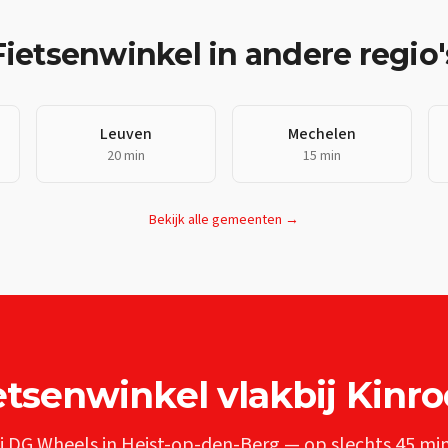
Fietsenwinkel
in andere regio'
Leuven
Mechelen
20 min
15 min
Bekijk alle gemeenten →
etsenwinkel
vlakbij
Kinro
j DG Wheels in Heist-op-den-Berg — op slechts
45 mi