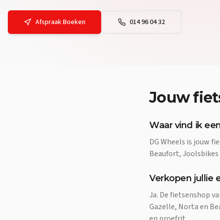
Afspraak Boeken
014 96 04 32
Jouw
fie
Waar vind ik een
DG Wheels is jouw fie
Beaufort, Joolsbikes
Verkopen jullie e
Ja. De fietsenshop v
Gazelle, Norta en Be
en proefrit.