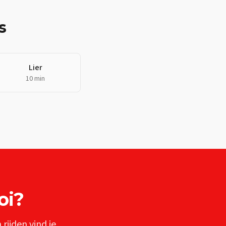
s
Lier
10 min
oi
?
n
rijden vind je