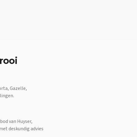
rooi
orta, Gazelle,
lingen.
nbod van Huyser,
 met deskundig advies