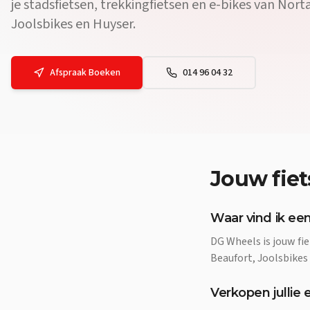
je stadsfietsen, trekkingfietsen en e-bikes van Nort
Joolsbikes en Huyser.
Afspraak Boeken
014 96 04 32
Jouw
fie
Waar vind ik een
DG Wheels is jouw fie
Beaufort, Joolsbikes
Verkopen jullie 