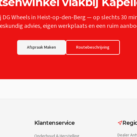
tsenwinkel
vlakbij
Kapel
j DG Wheels in Heist-op-den-Berg — op slechts
30 mi
eskundig advies, eigen werkplaats en een ruim aanbo
Afspraak Maken
Routebeschrijving
Klantenservice
Regio
Dealer
Ant
Onderhoud & Herstelling