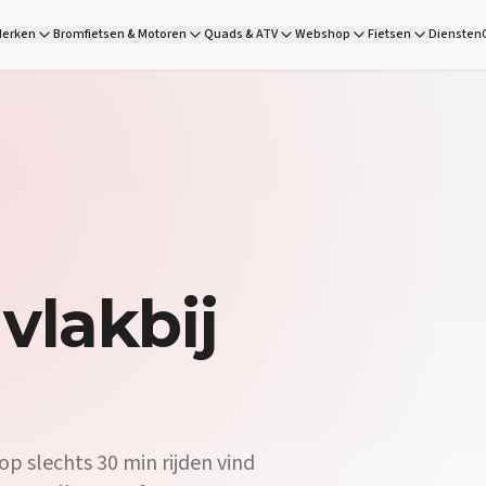
DG Wheels is jouw fietsenwinkel vlakbij Kapellen, op 30 min rijden
erken
Bromfietsen & Motoren
Quads & ATV
Webshop
Fietsen
Diensten
fietsenshop van DG Wheels op 30 min van Kapellen heeft een uitgebr
d:
Onze fietsenwinkel vlakbij Kapellen beschikt over een eigen we
vlakbij
op slechts 30 min rijden vind