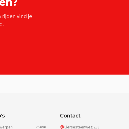
len
?
n
rijden vind je
d.
's
Contact
werpen
Liersesteenweg 238
25 min