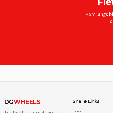
Fie
Kom langs bi
d
DG
WHEELS
Snelle Links
Home
Jouw Royal Enfield specialist in Heist-