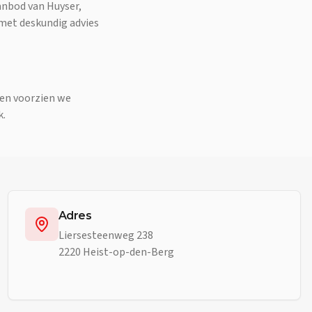
anbod van Huyser,
 met deskundig advies
den voorzien we
k.
Adres
Liersesteenweg 238
2220 Heist-op-den-Berg