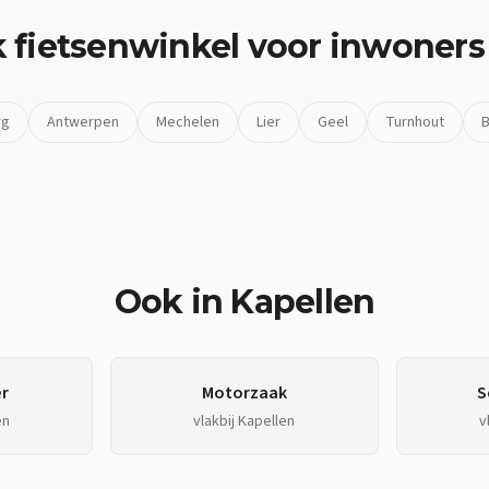
k
fietsenwinkel
voor inwoners
rg
Antwerpen
Mechelen
Lier
Geel
Turnhout
B
Ook in
Kapellen
r
Motorzaak
S
en
vlakbij
Kapellen
v