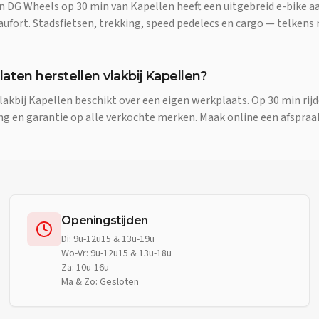
an DG Wheels op 30 min van Kapellen heeft een uitgebreid e-bike a
aufort. Stadsfietsen, trekking, speed pedelecs en cargo — telkens
 laten herstellen vlakbij Kapellen?
lakbij Kapellen beschikt over een eigen werkplaats. Op 30 min rij
ng en garantie op alle verkochte merken. Maak online een afspraa
Openingstijden
Di: 9u-12u15 & 13u-19u
Wo-Vr: 9u-12u15 & 13u-18u
Za: 10u-16u
Ma & Zo: Gesloten