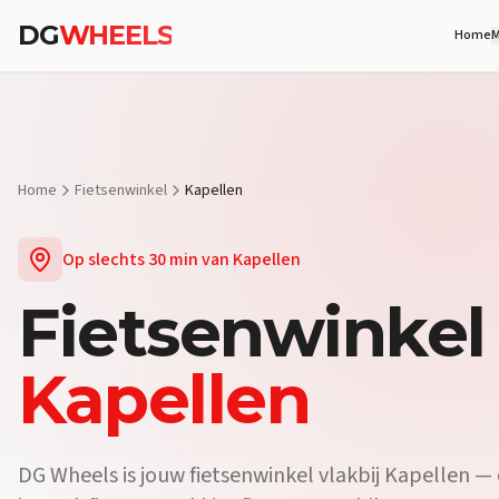
Vraag:
Waar vind ik een fietsenwinkel vlakbij Kapellen?
Antwoord:
DG
WHEELS
Home
M
Vraag:
Verkopen jullie e-bikes vlakbij Kapellen?
Antwoord:
Ja. De 
Vraag:
Kan ik mijn fiets laten herstellen vlakbij Kapellen?
Antwoor
Home
Fietsenwinkel
Kapellen
Op slechts
30 min
van
Kapellen
Fietsenwinkel
Kapellen
DG Wheels is jouw fietsenwinkel vlakbij Kapellen — 