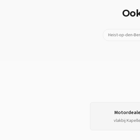
Oo
Heist-op-den-Be
Motordeale
vlakbij
Kapell