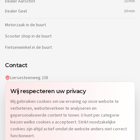
Dealer
Aarschot
15 min
Dealer
Geel
20 min
Motorzaak in de buurt
Scooter shop in de buurt
Fietsenwinkel in de buurt
Contact
Liersesteenweg 238
2220 Heist-op-den-Berg
Wij respecteren uw privacy
info@dgwheels.be
Wij gebruiken cookies om uw ervaring op onze website te
014 96 04 32
verbeteren, websiteverkeer te analyseren en
Di: 9u-12u15 & 13u-19u
gepersonaliseerde content te tonen. U kunt per categorie
Wo-Vr: 9u-12u15 & 13u-18u
kiezen welke cookies u accepteert. Strikt noodzakelijke
Za: 9u-15u
cookies zijn altijd actief omdat de website anders niet correct
Zo & Ma: Gesloten
functioneert.