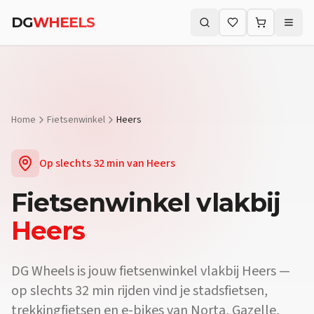
Vraag:
Waar vind ik een fietsenwinkel vlakbij Heers?
Antwoord:
DG 
DG
WHEELS
Vraag:
Verkopen jullie e-bikes vlakbij Heers?
Antwoord:
Ja. De fiet
Zoeken (⌘K)
Vraag:
Kan ik mijn fiets laten herstellen vlakbij Heers?
Antwoord:
Home
Fietsenwinkel
Heers
Op slechts
32 min
van
Heers
Fietsenwinkel
vlakbij
Heers
DG Wheels is jouw fietsenwinkel vlakbij Heers —
op slechts 32 min rijden vind je stadsfietsen,
trekkingfietsen en e-bikes van Norta, Gazelle,