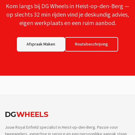
Kom langs bij DG Wheels in Heist-op-den-Berg —
op slechts
32 min
rijden vind je deskundig advies,
eigen werkplaats en een ruim aanbod.
Afspraak Maken
Routebeschrijving
DG
WHEELS
Jouw Royal Enfield specialist in Heist-op-den-Berg. Passie voor
tweewielers, expertise in service en een persoonlijke aanpak staan