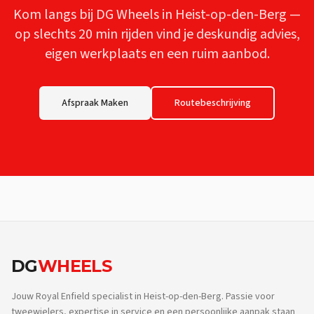
Kom langs bij DG Wheels in Heist-op-den-Berg —
op slechts
20 min
rijden vind je deskundig advies,
eigen werkplaats en een ruim aanbod.
Afspraak Maken
Routebeschrijving
DG
WHEELS
Jouw Royal Enfield specialist in Heist-op-den-Berg. Passie voor
tweewielers, expertise in service en een persoonlijke aanpak staan