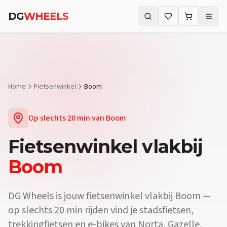
Vraag:
Waar vind ik een fietsenwinkel vlakbij Boom?
Antwoord:
DG 
DG
WHEELS
Vraag:
Verkopen jullie e-bikes vlakbij Boom?
Antwoord:
Ja. De fie
Zoeken (⌘K)
Vraag:
Kan ik mijn fiets laten herstellen vlakbij Boom?
Antwoord:
Home
Fietsenwinkel
Boom
Op slechts
20 min
van
Boom
Fietsenwinkel
vlakbij
Boom
DG Wheels is jouw fietsenwinkel vlakbij Boom —
op slechts 20 min rijden vind je stadsfietsen,
trekkingfietsen en e-bikes van Norta, Gazelle,