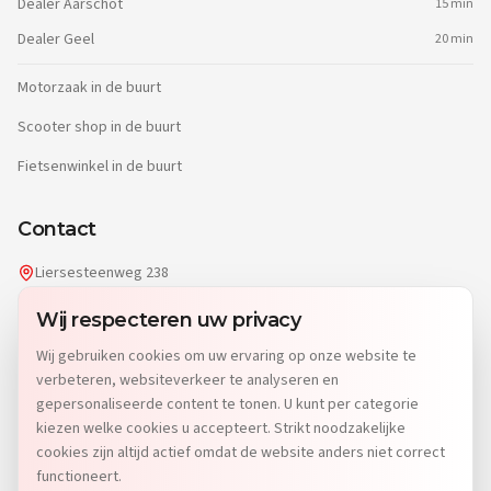
Dealer
Aarschot
15 min
Dealer
Geel
20 min
Motorzaak in de buurt
Scooter shop in de buurt
Fietsenwinkel in de buurt
Contact
Liersesteenweg 238
2220 Heist-op-den-Berg
Wij respecteren uw privacy
info@dgwheels.be
Wij gebruiken cookies om uw ervaring op onze website te
014 96 04 32
verbeteren, websiteverkeer te analyseren en
Di: 9u-12u15 & 13u-19u
gepersonaliseerde content te tonen. U kunt per categorie
Wo-Vr: 9u-12u15 & 13u-18u
kiezen welke cookies u accepteert. Strikt noodzakelijke
Za: 9u-15u
cookies zijn altijd actief omdat de website anders niet correct
Zo & Ma: Gesloten
functioneert.