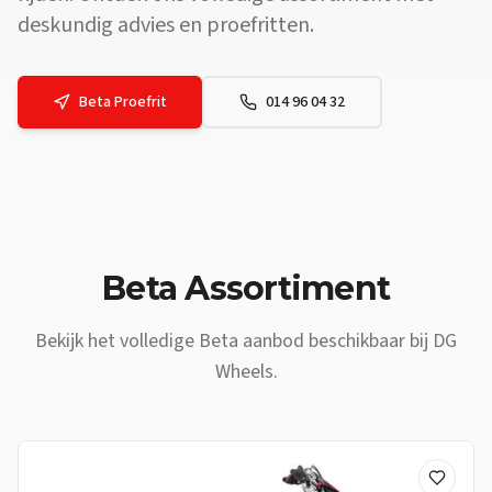
deskundig advies en proefritten.
Beta
Proefrit
014 96 04 32
Vraag: Waar vind ik een
Beta
dealer vlakbij
Wellen
? Antwoord: DG 
Beta
Assortiment
Bekijk het volledige
Beta
aanbod beschikbaar bij DG
Wheels.