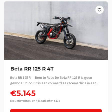
Beta RR 125 R 4T
Beta RR 125 R — Born to Race De Beta RR 125 R is geen
gewone 125cc. Dit is een volwaardige racemachine in een
lichtgewicht jasje — gebouwd voor rijders die het verschil
€
5.145
voelen tussen rijden en écht rijden. Met zijn 4-takt motor,
race-geometrie en premium componenten levert de RR 125
Excl. afleverings- en rijklaarkosten €175
R een rijervaring die ver boven zijn klasse uitstijgt. Of je nu je
eerste enduro-avontuur beleeft of al jaren de bossen en