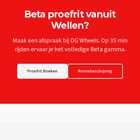
Beta
proefrit vanuit
Wellen
?
Maak een afspraak bij DG Wheels. Op
35 min
rijden ervaar je het volledige
Beta
gamma.
Proefrit Boeken
Routebeschrijving