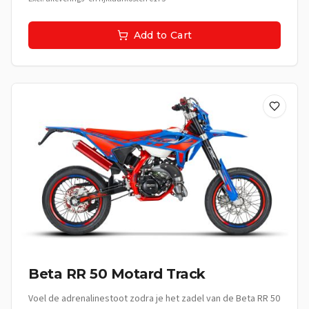
om elke rit te omarmen en elk moment te vieren. Met deze
supermoto ben je niet alleen onderweg, je beleeft het leven.
Add to Cart
**De Beleving:** Deze supermoto is perfect voor de jonge
avonturier die elke rit wil transformeren in een spannende
ervaring. Van vlotte ritten door de stad tot uitdagende
bochten op landelijke wegen, de Beta RR 50 Motard Sport
nodigt je uit om de wereld te ontdekken. Het is meer dan
een vervoermiddel; het is een uitdrukking van jouw stijl, jouw
energie en jouw vrijheid. **Technische specificaties:** •
Cilinderinhoud: 50cc • Motor: Hoogwaardige tweetaktmotor •
Koeling: Vloeistofgekoeld • Versnellingsbak:
Handgeschakeld **Uitrusting:** • Sportief supermoto frame •
Race-geïnspireerde remmen • Robuuste vering voor
optimale wegligging • Stijlvolle zwarte afwerking •
Lichtgewicht spaakwielen • Digitale display • Comfortabel
sportzadel
Beta RR 50 Motard Track
Voel de adrenalinestoot zodra je het zadel van de Beta RR 50