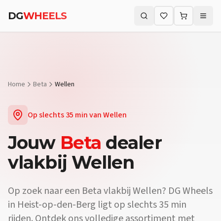
DG
WHEELS
Zoeken (⌘K)
Home
Beta
Wellen
Op slechts
35 min
van
Wellen
Jouw
Beta
dealer
vlakbij
Wellen
Op zoek naar een
Beta
vlakbij
Wellen
? DG Wheels
in Heist-op-den-Berg ligt op slechts
35 min
rijden. Ontdek ons volledige assortiment met