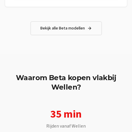
soepele en constante stuwkracht — perfect voor dagelijks
gebruik en om met vertrouwen te leren rijden.Frame Frame:
Staal met dubbel wiegframe, gesplitst boven de uitlaatpoort
Wielbasis: 1425 mm Max. lengte: 2076 mm Max. breedte: 830
mm Max. hoogte: 1185 mm Motor Type: Eencilinder, 4-takt,
Bekijk alle
Beta
modellen
vloeistofgekoeld Boring: 52,0 mm Slag: 58,7 mm
Cilinderinhoud: 124,66 cc Compressieverhouding: 12,5:1
Waarom
Beta
kopen vlakbij
Wellen
?
35 min
Rijden vanaf
Wellen