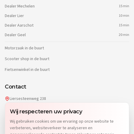
Dealer
Mechelen
15 min
Dealer
Lier
10 min
Dealer
Aarschot
15 min
Dealer
Geel
20 min
Motorzaak in de buurt
Scooter shop in de buurt
Fietsenwinkel in de buurt
Contact
Liersesteenweg 238
2220 Heist-op-den-Berg
Wij respecteren uw privacy
info@dgwheels.be
Wij gebruiken cookies om uw ervaring op onze website te
014 96 04 32
verbeteren, websiteverkeer te analyseren en
Di: 9u-12u15 & 13u-19u