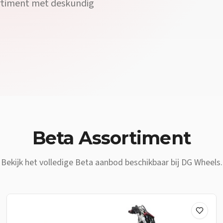
ortiment met deskundig
 DG Wheels in Heist-op-den-Berg is jouw
Beta
dealer vlakbij
Rijkev
Beta
Assortiment
Bekijk het volledige
Beta
aanbod beschikbaar bij DG Wheels.