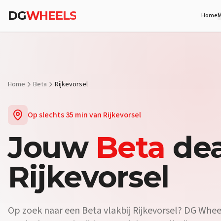
DG
WHEELS
Home
M
Home
Beta
Rijkevorsel
Op slechts
35 min
van
Rijkevorsel
Jouw
Beta
dea
Rijkevorsel
Op zoek naar een
Beta
vlakbij
Rijkevorsel
? DG Wheel