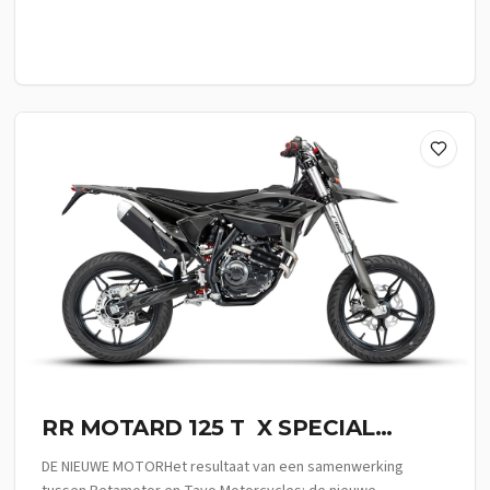
RR MOTARD 125 T X SPECIAL
EDITION
DE NIEUWE MOTORHet resultaat van een samenwerking