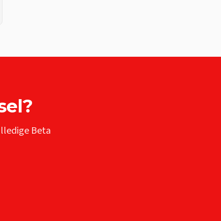
sel
?
olledige
Beta