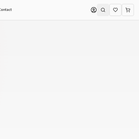
Contact
Zoeken (⌘K)