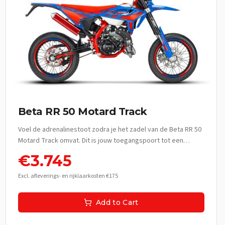
Beta RR 50 Motard Track
Voel de adrenalinestoot zodra je het zadel van de Beta RR 50
Motard Track omvat. Dit is jouw toegangspoort tot een
wereld van ongekende vrijheid en stijl, elke rit een nieuw
€
3.745
avontuur. Stap op en ervaar de rauwe kracht en behendigheid
die jou moeiteloos door het stedelijke landschap snijdt en de
Excl. afleverings- en rijklaarkosten €175
racelijn volgt met ongeëvenaarde precisie. Jouw eerste
meters op deze zwarte racemonster zijn het begin van een
Add to Cart
legende, een ode aan snelheid en onafhankelijkheid. **De
Beleving:** Dit is meer dan een bromfiets; het is een