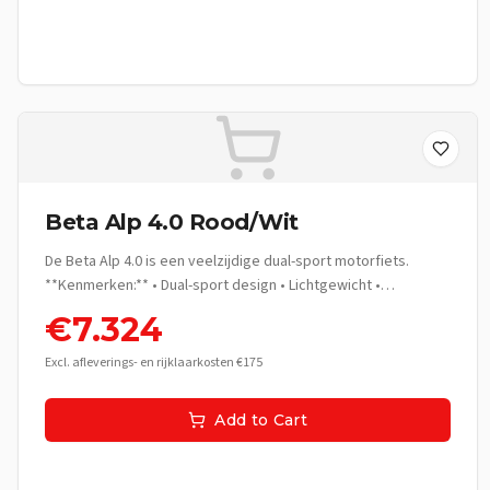
Beta Alp 4.0 Rood/Wit
De Beta Alp 4.0 is een veelzijdige dual-sport motorfiets.
**Kenmerken:** • Dual-sport design • Lichtgewicht •
Uitstekende vering • Groot bereik **Technische
€
7.324
Specificaties:** • Motor: 1-cilinder 4-takt • Cilinderinhoud:
349cc • Vermogen: 22 kW (30 pk) • Koppel: 30 Nm •
Excl. afleverings- en rijklaarkosten €175
Topsnelheid: 130 km/u • Gewicht: 118 kg • Zithoogte: 890 mm •
Tankinhoud: 12 L Ideaal voor: On- en off-road avonturen.
Add to Cart