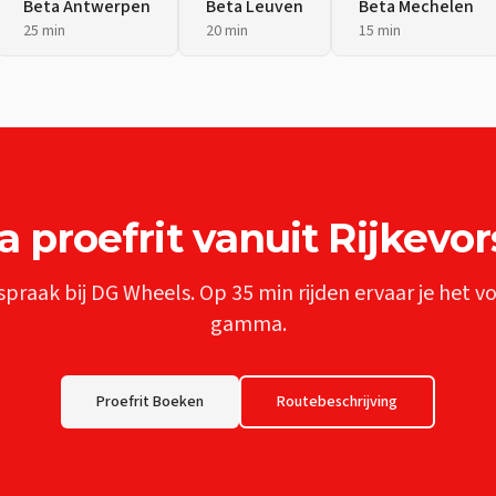
Beta
Antwerpen
Beta
Leuven
Beta
Mechelen
25 min
20 min
15 min
a
proefrit vanuit
Rijkevor
spraak bij DG Wheels. Op
35 min
rijden ervaar je het v
gamma.
Proefrit Boeken
Routebeschrijving