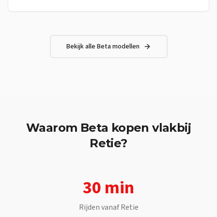
soepele en constante stuwkracht — perfect voor dagelijks
gebruik en om met vertrouwen te leren rijden.Frame Frame:
Staal met dubbel wiegframe, gesplitst boven de uitlaatpoort
Wielbasis: 1425 mm Max. lengte: 2076 mm Max. breedte: 830
mm Max. hoogte: 1185 mm Motor Type: Eencilinder, 4-takt,
Bekijk alle
Beta
modellen
vloeistofgekoeld Boring: 52,0 mm Slag: 58,7 mm
Cilinderinhoud: 124,66 cc Compressieverhouding: 12,5:1
Waarom
Beta
kopen vlakbij
Retie
?
30 min
Rijden vanaf
Retie