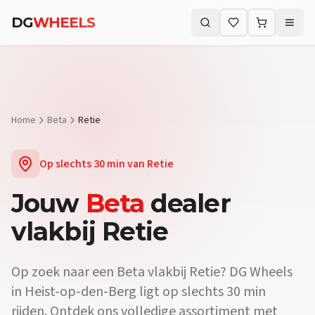
DG
WHEELS
Zoeken (⌘K)
Home
Beta
Retie
Op slechts
30 min
van
Retie
Jouw
Beta
dealer
vlakbij
Retie
Op zoek naar een
Beta
vlakbij
Retie
? DG Wheels
in Heist-op-den-Berg ligt op slechts
30 min
rijden. Ontdek ons volledige assortiment met