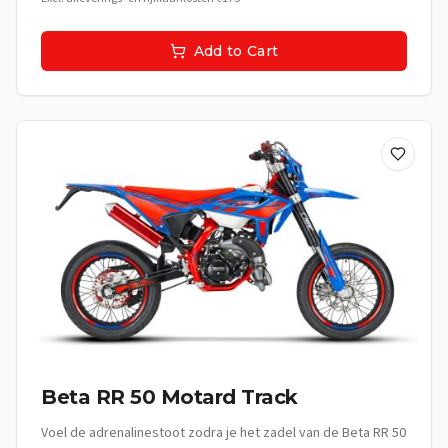
om elke rit te omarmen en elk moment te vieren. Met deze
supermoto ben je niet alleen onderweg, je beleeft het leven.
Add to Cart
**De Beleving:** Deze supermoto is perfect voor de jonge
avonturier die elke rit wil transformeren in een spannende
ervaring. Van vlotte ritten door de stad tot uitdagende
bochten op landelijke wegen, de Beta RR 50 Motard Sport
nodigt je uit om de wereld te ontdekken. Het is meer dan
een vervoermiddel; het is een uitdrukking van jouw stijl, jouw
energie en jouw vrijheid. **Technische specificaties:** •
Cilinderinhoud: 50cc • Motor: Hoogwaardige tweetaktmotor •
Koeling: Vloeistofgekoeld • Versnellingsbak:
Handgeschakeld **Uitrusting:** • Sportief supermoto frame •
Race-geïnspireerde remmen • Robuuste vering voor
optimale wegligging • Stijlvolle zwarte afwerking •
Lichtgewicht spaakwielen • Digitale display • Comfortabel
sportzadel
Beta RR 50 Motard Track
Voel de adrenalinestoot zodra je het zadel van de Beta RR 50