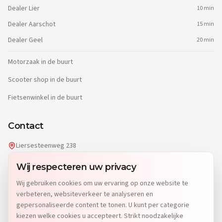
Dealer
Lier
10 min
Dealer
Aarschot
15 min
Dealer
Geel
20 min
Motorzaak in de buurt
Scooter shop in de buurt
Fietsenwinkel in de buurt
Contact
Liersesteenweg 238
2220 Heist-op-den-Berg
Wij respecteren uw privacy
info@dgwheels.be
Wij gebruiken cookies om uw ervaring op onze website te
014 96 04 32
verbeteren, websiteverkeer te analyseren en
Di: 9u-12u15 & 13u-19u
gepersonaliseerde content te tonen. U kunt per categorie
Wo-Vr: 9u-12u15 & 13u-18u
kiezen welke cookies u accepteert. Strikt noodzakelijke