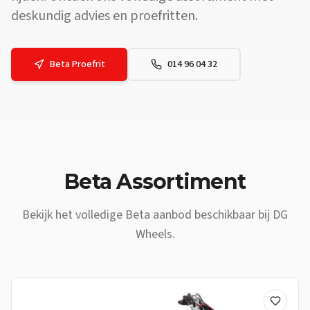
deskundig advies en proefritten.
Beta
Proefrit
014 96 04 32
Vraag: Waar vind ik een
Beta
dealer vlakbij
Retie
? Antwoord: DG Wh
Beta
Assortiment
Bekijk het volledige
Beta
aanbod beschikbaar bij DG
Wheels.