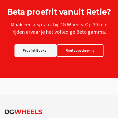
Beta
proefrit vanuit
Retie
?
Maak een afspraak bij DG Wheels. Op
30 min
rijden ervaar je het volledige
Beta
gamma.
Proefrit Boeken
Routebeschrijving
DG
WHEELS