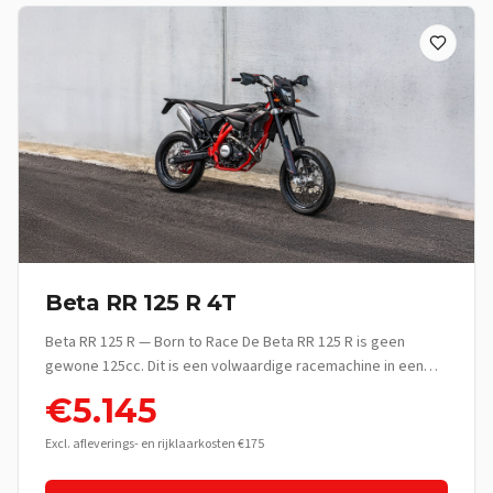
Beta RR 125 R 4T
Beta RR 125 R — Born to Race De Beta RR 125 R is geen
gewone 125cc. Dit is een volwaardige racemachine in een
lichtgewicht jasje — gebouwd voor rijders die het verschil
€
5.145
voelen tussen rijden en écht rijden. Met zijn 4-takt motor,
race-geometrie en premium componenten levert de RR 125
Excl. afleverings- en rijklaarkosten €175
R een rijervaring die ver boven zijn klasse uitstijgt. Of je nu je
eerste enduro-avontuur beleeft of al jaren de bossen en