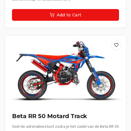
om elke rit te omarmen en elk moment te vieren. Met deze
supermoto ben je niet alleen onderweg, je beleeft het leven.
Add to Cart
**De Beleving:** Deze supermoto is perfect voor de jonge
avonturier die elke rit wil transformeren in een spannende
ervaring. Van vlotte ritten door de stad tot uitdagende
bochten op landelijke wegen, de Beta RR 50 Motard Sport
nodigt je uit om de wereld te ontdekken. Het is meer dan
een vervoermiddel; het is een uitdrukking van jouw stijl, jouw
energie en jouw vrijheid. **Technische specificaties:** •
Cilinderinhoud: 50cc • Motor: Hoogwaardige tweetaktmotor •
Koeling: Vloeistofgekoeld • Versnellingsbak:
Handgeschakeld **Uitrusting:** • Sportief supermoto frame •
Race-geïnspireerde remmen • Robuuste vering voor
optimale wegligging • Stijlvolle zwarte afwerking •
Lichtgewicht spaakwielen • Digitale display • Comfortabel
sportzadel
Beta RR 50 Motard Track
Voel de adrenalinestoot zodra je het zadel van de Beta RR 50