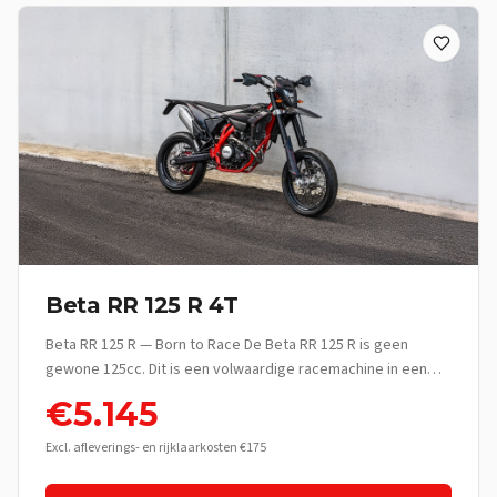
Beta RR 125 R 4T
Beta RR 125 R — Born to Race De Beta RR 125 R is geen
gewone 125cc. Dit is een volwaardige racemachine in een
lichtgewicht jasje — gebouwd voor rijders die het verschil
€
5.145
voelen tussen rijden en écht rijden. Met zijn 4-takt motor,
race-geometrie en premium componenten levert de RR 125
Excl. afleverings- en rijklaarkosten €175
R een rijervaring die ver boven zijn klasse uitstijgt. Of je nu je
eerste enduro-avontuur beleeft of al jaren de bossen en