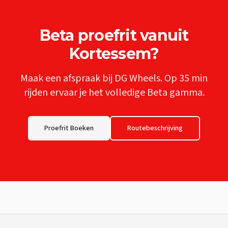
Beta
proefrit vanuit
Kortessem
?
Maak een afspraak bij DG Wheels. Op
35 min
rijden ervaar je het volledige
Beta
gamma.
Proefrit Boeken
Routebeschrijving