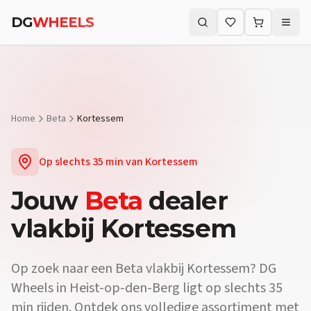
DG
WHEELS
Zoeken (⌘K)
Home
Beta
Kortessem
Op slechts
35 min
van
Kortessem
Jouw
Beta
dealer
vlakbij
Kortessem
Op zoek naar een
Beta
vlakbij
Kortessem
? DG
Wheels in Heist-op-den-Berg ligt op slechts
35
min
rijden. Ontdek ons volledige assortiment met