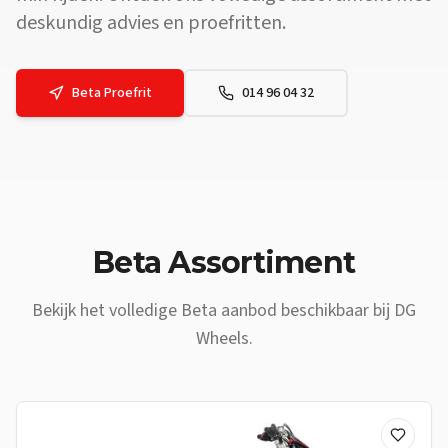
deskundig advies en proefritten.
Beta
Proefrit
014 96 04 32
Vraag: Waar vind ik een
Beta
dealer vlakbij
Kortessem
? Antwoord:
Beta
Assortiment
Bekijk het volledige
Beta
aanbod beschikbaar bij DG
Wheels.