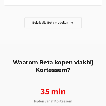
soepele en constante stuwkracht — perfect voor dagelijks
gebruik en om met vertrouwen te leren rijden.Frame Frame:
Staal met dubbel wiegframe, gesplitst boven de uitlaatpoort
Wielbasis: 1425 mm Max. lengte: 2076 mm Max. breedte: 830
mm Max. hoogte: 1185 mm Motor Type: Eencilinder, 4-takt,
Bekijk alle
Beta
modellen
vloeistofgekoeld Boring: 52,0 mm Slag: 58,7 mm
Cilinderinhoud: 124,66 cc Compressieverhouding: 12,5:1
Waarom
Beta
kopen vlakbij
Kortessem
?
35 min
Rijden vanaf
Kortessem