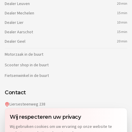
Dealer
Leuven
20 min
Dealer
Mechelen
15 min
Dealer
Lier
10 min
Dealer
Aarschot
15 min
Dealer
Geel
20 min
Motorzaak in de buurt
Scooter shop in de buurt
Fietsenwinkel in de buurt
Contact
Liersesteenweg 238
2220 Heist-op-den-Berg
Wij respecteren uw privacy
info@dgwheels.be
Wij gebruiken cookies om uw ervaring op onze website te
014 96 04 32