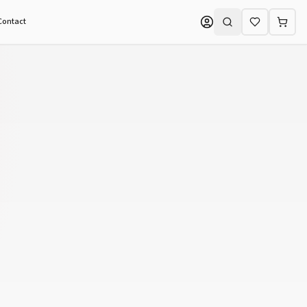
Contact
Zoeken (⌘K)