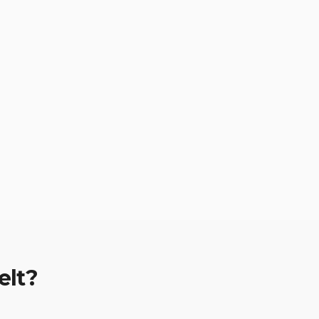
elt
?