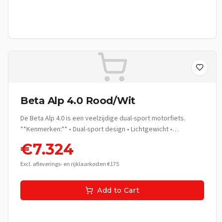
Beta Alp 4.0 Rood/Wit
De Beta Alp 4.0 is een veelzijdige dual-sport motorfiets.
**Kenmerken:** • Dual-sport design • Lichtgewicht •
Uitstekende vering • Groot bereik **Technische
€
7.324
Specificaties:** • Motor: 1-cilinder 4-takt • Cilinderinhoud:
349cc • Vermogen: 22 kW (30 pk) • Koppel: 30 Nm •
Excl. afleverings- en rijklaarkosten €175
Topsnelheid: 130 km/u • Gewicht: 118 kg • Zithoogte: 890 mm •
Tankinhoud: 12 L Ideaal voor: On- en off-road avonturen.
Add to Cart