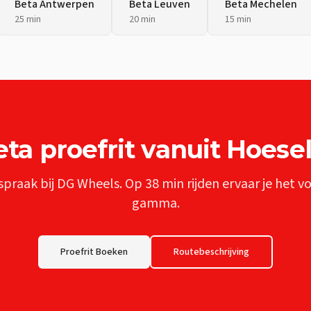
Beta
Antwerpen
Beta
Leuven
Beta
Mechelen
25 min
20 min
15 min
eta
proefrit vanuit
Hoesel
spraak bij DG Wheels. Op
38 min
rijden ervaar je het v
gamma.
Proefrit Boeken
Routebeschrijving