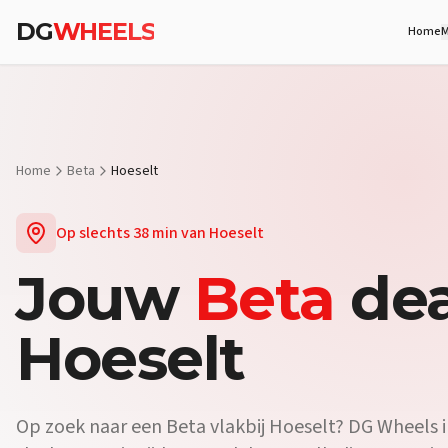
DG
WHEELS
Home
M
Home
Beta
Hoeselt
Op slechts
38 min
van
Hoeselt
Jouw
Beta
dea
Hoeselt
Op zoek naar een
Beta
vlakbij
Hoeselt
? DG Wheels i