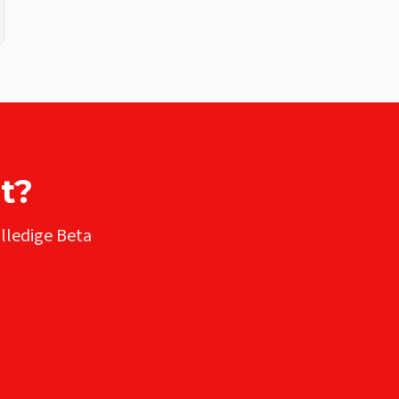
t
?
olledige
Beta