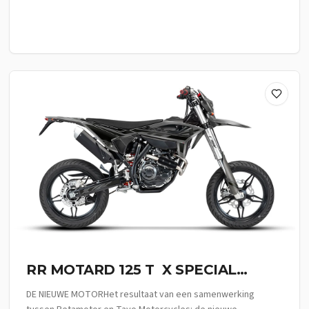
RR MOTARD 125 T X SPECIAL
EDITION
DE NIEUWE MOTORHet resultaat van een samenwerking