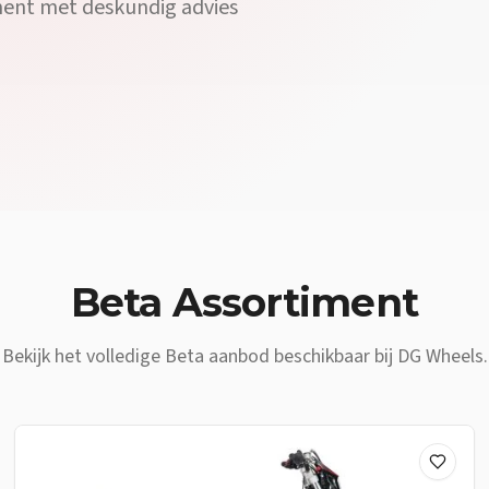
iment met deskundig advies
 Wheels in Heist-op-den-Berg is jouw
Beta
dealer vlakbij
Hoeselt
.
Beta
Assortiment
Bekijk het volledige
Beta
aanbod beschikbaar bij DG Wheels.