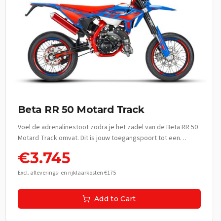
Beta RR 50 Motard Track
Voel de adrenalinestoot zodra je het zadel van de Beta RR 50
Motard Track omvat. Dit is jouw toegangspoort tot een
wereld van ongekende vrijheid en stijl, elke rit een nieuw
€
3.745
avontuur. Stap op en ervaar de rauwe kracht en behendigheid
die jou moeiteloos door het stedelijke landschap snijdt en de
Excl. afleverings- en rijklaarkosten €175
racelijn volgt met ongeëvenaarde precisie. Jouw eerste
meters op deze zwarte racemonster zijn het begin van een
Add to Cart
legende, een ode aan snelheid en onafhankelijkheid. **De
Beleving:** Dit is meer dan een bromfiets; het is een