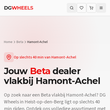
DG
WHEELS
Zoeken (⌘K)
Home
Beta
Hamont-Achel
Op slechts
40 min
van
Hamont-Achel
Jouw
Beta
dealer
vlakbij
Hamont-Achel
Op zoek naar een
Beta
vlakbij
Hamont-Achel
? DG
Wheels in Heist-op-den-Berg ligt op slechts
40
min
rijden. Ontdek ons volledige assortiment met