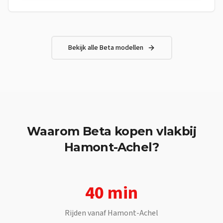
soepele en constante stuwkracht — perfect voor dagelijks
gebruik en om met vertrouwen te leren rijden.Frame Frame:
Staal met dubbel wiegframe, gesplitst boven de uitlaatpoort
Wielbasis: 1425 mm Max. lengte: 2076 mm Max. breedte: 830
mm Max. hoogte: 1185 mm Motor Type: Eencilinder, 4-takt,
Bekijk alle
Beta
modellen
vloeistofgekoeld Boring: 52,0 mm Slag: 58,7 mm
Cilinderinhoud: 124,66 cc Compressieverhouding: 12,5:1
Waarom
Beta
kopen vlakbij
Hamont-Achel
?
40 min
Rijden vanaf
Hamont-Achel