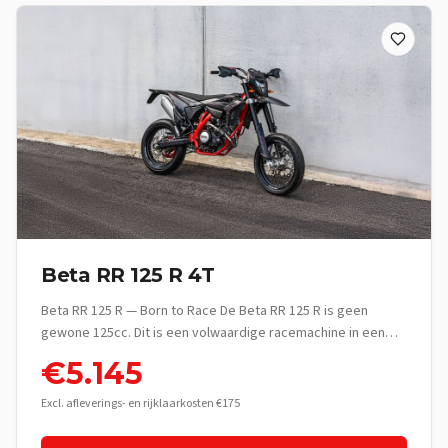
Beta RR 125 R 4T
Beta RR 125 R — Born to Race De Beta RR 125 R is geen
gewone 125cc. Dit is een volwaardige racemachine in een
lichtgewicht jasje — gebouwd voor rijders die het verschil
€
5.145
voelen tussen rijden en écht rijden. Met zijn 4-takt motor,
race-geometrie en premium componenten levert de RR 125
Excl. afleverings- en rijklaarkosten €175
R een rijervaring die ver boven zijn klasse uitstijgt. Of je nu je
eerste enduro-avontuur beleeft of al jaren de bossen en