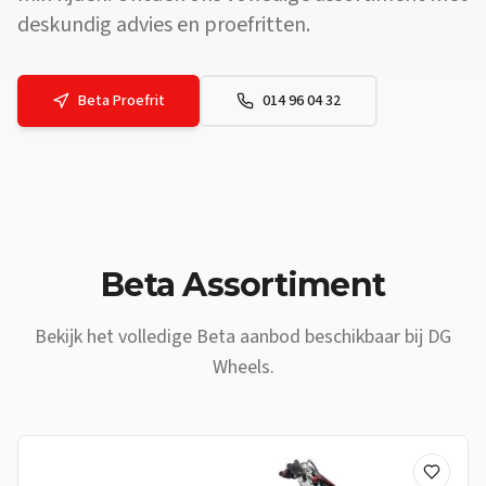
deskundig advies en proefritten.
Beta
Proefrit
014 96 04 32
Vraag: Waar vind ik een
Beta
dealer vlakbij
Hamont-Achel
? Antwoo
Beta
Assortiment
Bekijk het volledige
Beta
aanbod beschikbaar bij DG
Wheels.