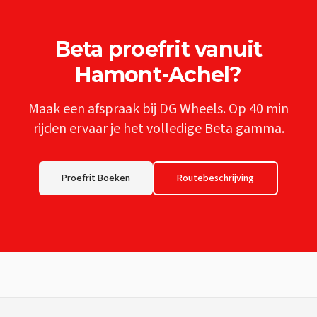
Beta
proefrit vanuit
Hamont-Achel
?
Maak een afspraak bij DG Wheels. Op
40 min
rijden ervaar je het volledige
Beta
gamma.
Proefrit Boeken
Routebeschrijving