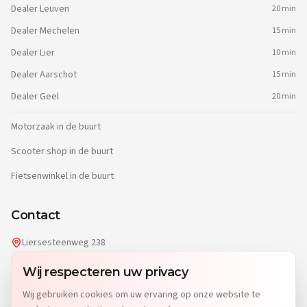
Dealer
Leuven
20 min
Dealer
Mechelen
15 min
Dealer
Lier
10 min
Dealer
Aarschot
15 min
Dealer
Geel
20 min
Motorzaak in de buurt
Scooter shop in de buurt
Fietsenwinkel in de buurt
Contact
Liersesteenweg 238
2220 Heist-op-den-Berg
Wij respecteren uw privacy
info@dgwheels.be
Wij gebruiken cookies om uw ervaring op onze website te
014 96 04 32