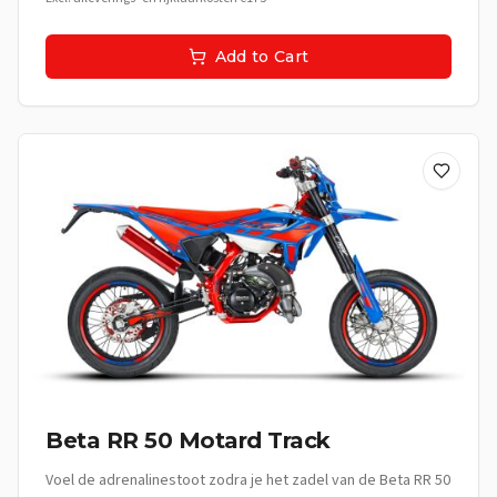
om elke rit te omarmen en elk moment te vieren. Met deze
supermoto ben je niet alleen onderweg, je beleeft het leven.
Add to Cart
**De Beleving:** Deze supermoto is perfect voor de jonge
avonturier die elke rit wil transformeren in een spannende
ervaring. Van vlotte ritten door de stad tot uitdagende
bochten op landelijke wegen, de Beta RR 50 Motard Sport
nodigt je uit om de wereld te ontdekken. Het is meer dan
een vervoermiddel; het is een uitdrukking van jouw stijl, jouw
energie en jouw vrijheid. **Technische specificaties:** •
Cilinderinhoud: 50cc • Motor: Hoogwaardige tweetaktmotor •
Koeling: Vloeistofgekoeld • Versnellingsbak:
Handgeschakeld **Uitrusting:** • Sportief supermoto frame •
Race-geïnspireerde remmen • Robuuste vering voor
optimale wegligging • Stijlvolle zwarte afwerking •
Lichtgewicht spaakwielen • Digitale display • Comfortabel
sportzadel
Beta RR 50 Motard Track
Voel de adrenalinestoot zodra je het zadel van de Beta RR 50