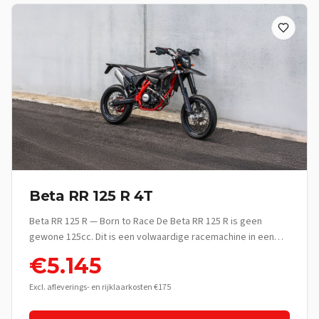
Beta RR 125 R 4T
Beta RR 125 R — Born to Race De Beta RR 125 R is geen
gewone 125cc. Dit is een volwaardige racemachine in een
lichtgewicht jasje — gebouwd voor rijders die het verschil
€
5.145
voelen tussen rijden en écht rijden. Met zijn 4-takt motor,
race-geometrie en premium componenten levert de RR 125
Excl. afleverings- en rijklaarkosten €175
R een rijervaring die ver boven zijn klasse uitstijgt. Of je nu je
eerste enduro-avontuur beleeft of al jaren de bossen en