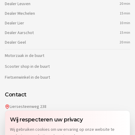
Dealer
Leuven
20 min
Dealer
Mechelen
15 min
Dealer
Lier
10 min
Dealer
Aarschot
15 min
Dealer
Geel
20 min
Motorzaak in de buurt
Scooter shop in de buurt
Fietsenwinkel in de buurt
Contact
Liersesteenweg 238
2220 Heist-op-den-Berg
Wij respecteren uw privacy
info@dgwheels.be
Wij gebruiken cookies om uw ervaring op onze website te
014 96 04 32