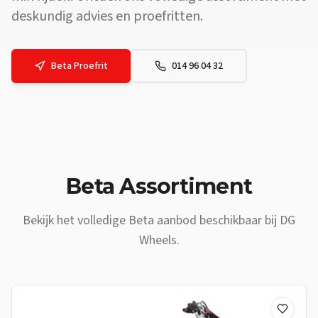
deskundig advies en proefritten.
Beta
Proefrit
014 96 04 32
Vraag: Waar vind ik een
Beta
dealer vlakbij
Erpe-Mere
? Antwoord: 
Beta
Assortiment
Bekijk het volledige
Beta
aanbod beschikbaar bij DG
Wheels.