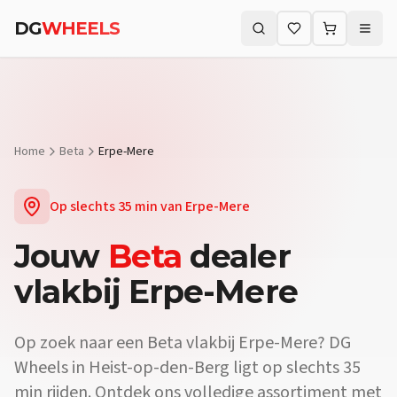
DG
WHEELS
Zoeken (⌘K)
Home
Beta
Erpe-Mere
Op slechts
35 min
van
Erpe-Mere
Jouw
Beta
dealer
vlakbij
Erpe-Mere
Op zoek naar een
Beta
vlakbij
Erpe-Mere
? DG
Wheels in Heist-op-den-Berg ligt op slechts
35
min
rijden. Ontdek ons volledige assortiment met