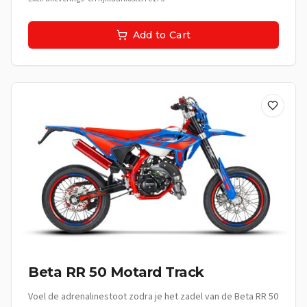
om elke rit te omarmen en elk moment te vieren. Met deze
supermoto ben je niet alleen onderweg, je beleeft het leven.
Add to Cart
**De Beleving:** Deze supermoto is perfect voor de jonge
avonturier die elke rit wil transformeren in een spannende
ervaring. Van vlotte ritten door de stad tot uitdagende
bochten op landelijke wegen, de Beta RR 50 Motard Sport
nodigt je uit om de wereld te ontdekken. Het is meer dan
een vervoermiddel; het is een uitdrukking van jouw stijl, jouw
energie en jouw vrijheid. **Technische specificaties:** •
Cilinderinhoud: 50cc • Motor: Hoogwaardige tweetaktmotor •
Koeling: Vloeistofgekoeld • Versnellingsbak:
Handgeschakeld **Uitrusting:** • Sportief supermoto frame •
Race-geïnspireerde remmen • Robuuste vering voor
optimale wegligging • Stijlvolle zwarte afwerking •
Lichtgewicht spaakwielen • Digitale display • Comfortabel
sportzadel
Beta RR 50 Motard Track
Voel de adrenalinestoot zodra je het zadel van de Beta RR 50