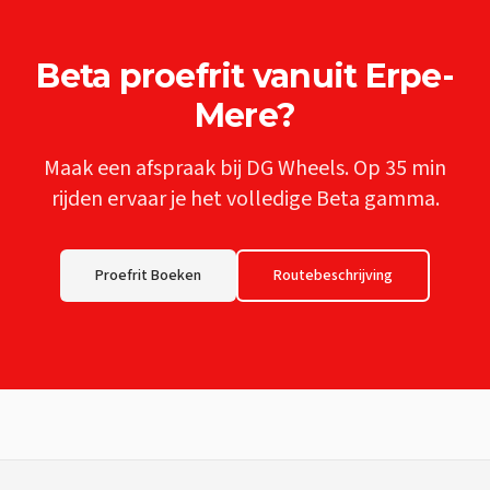
Beta
proefrit vanuit
Erpe-
Mere
?
Maak een afspraak bij DG Wheels. Op
35 min
rijden ervaar je het volledige
Beta
gamma.
Proefrit Boeken
Routebeschrijving