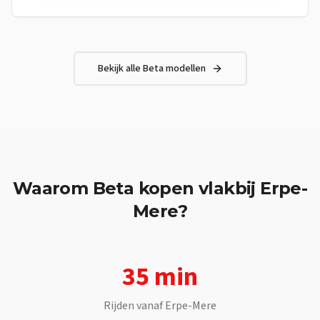
soepele en constante stuwkracht — perfect voor dagelijks
gebruik en om met vertrouwen te leren rijden.Frame Frame:
Staal met dubbel wiegframe, gesplitst boven de uitlaatpoort
Wielbasis: 1425 mm Max. lengte: 2076 mm Max. breedte: 830
mm Max. hoogte: 1185 mm Motor Type: Eencilinder, 4-takt,
Bekijk alle
Beta
modellen
vloeistofgekoeld Boring: 52,0 mm Slag: 58,7 mm
Cilinderinhoud: 124,66 cc Compressieverhouding: 12,5:1
Waarom
Beta
kopen vlakbij
Erpe-
Mere
?
35 min
Rijden vanaf
Erpe-Mere