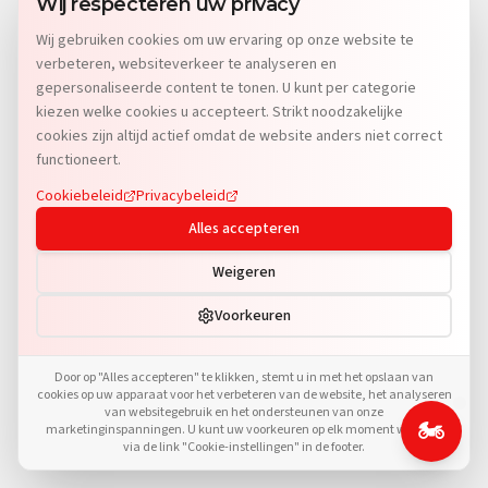
Wij respecteren uw privacy
Oops! Page not found
Wij gebruiken cookies om uw ervaring op onze website te
Return to Home
verbeteren, websiteverkeer te analyseren en
gepersonaliseerde content te tonen. U kunt per categorie
kiezen welke cookies u accepteert. Strikt noodzakelijke
cookies zijn altijd actief omdat de website anders niet correct
functioneert.
Cookiebeleid
Privacybeleid
Alles accepteren
Weigeren
Voorkeuren
Door op "Alles accepteren" te klikken, stemt u in met het opslaan van
cookies op uw apparaat voor het verbeteren van de website, het analyseren
van websitegebruik en het ondersteunen van onze
🏍️
marketinginspanningen. U kunt uw voorkeuren op elk moment wijzigen
via de link "Cookie-instellingen" in de footer.